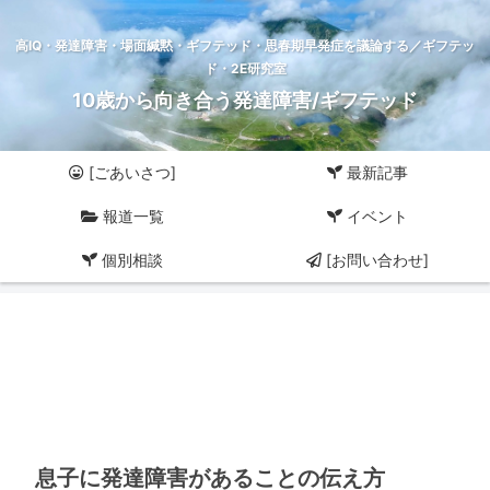
高IQ・発達障害・場面緘黙・ギフテッド・思春期早発症を議論する／ギフテッ
ド・2E研究室
10歳から向き合う発達障害/ギフテッド
[ごあいさつ]
最新記事
報道一覧
イベント
個別相談
[お問い合わせ]
息子に発達障害があることの伝え方