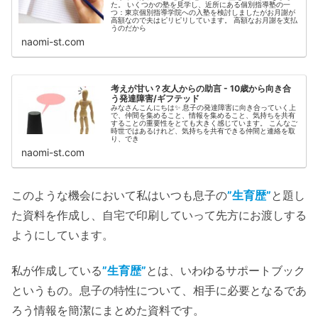
た。 いくつかの塾を見学し、近所にある個別指導塾の一
つ：東京個別指導学院への入塾を検討しましたがお月謝が
高額なので夫はピリピリしています。 高額なお月謝を支払
うのだから
naomi-st.com
考えが甘い？友人からの助言 - 10歳から向き合
う発達障害/ギフテッド
みなさんこんにちは✨ 息子の発達障害に向き合っていく上
で、仲間を集めること、情報を集めること、気持ちを共有
することの重要性をとても大きく感じています。 こんなご
時世ではあるけれど、気持ちを共有できる仲間と連絡を取
り、でき
naomi-st.com
このような機会において私はいつも息子の
”生育歴”
と題し
た資料を作成し、自宅で印刷していって先方にお渡しする
ようにしています。
私が作成している
”生育歴”
とは、いわゆるサポートブック
というもの。息子の特性について、相手に必要となるであ
ろう情報を簡潔にまとめた資料です。