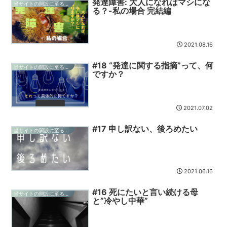
発達障害: 大人になればマシにな
当サイトの開設に至る経緯-混乱の記録
る？-私の場合 完結編
2021.08.16
#18 “発達に関する指摘”って、何
当サイトの開設に至る経緯-混乱の記録
ですか？
2021.07.02
#17 申し訳ない、後ろめたい
当サイトの開設に至る経緯-混乱の記録
2021.06.16
#16 死にたいと言い続ける母
当サイトの開設に至る経緯-混乱の記録
と”冷やし中華”