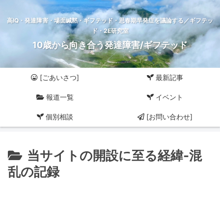
高IQ・発達障害・場面緘黙・ギフテッド・思春期早発症を議論する／ギフテッ
ド・2E研究室
10歳から向き合う発達障害/ギフテッド
[ごあいさつ]
最新記事
報道一覧
イベント
個別相談
[お問い合わせ]
当サイトの開設に至る経緯-混
乱の記録