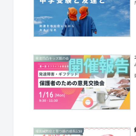
発達凹凸キッズ親の会
場面緘黙症と育つ娘の成長記録