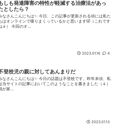
もしも発達障害の特性が軽減する治療法があっ
たとしたら？
みなさんこんにちは✨ 今日、この記事が更新される頃には私た
ちはオンラインで喋りまくっているかと思います🤣（これです
ね↓） 今回のオ...
2023.01.16
4
不登校児の親に対してあんまりだ
みなさんこんにちは✨ 今日の話題は不登校です。昨年末頃、私
は当サイトの記事においてこのようなことを書きました（↓）
我が家...
2023.01.13