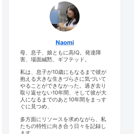
けて
息子のIQ：2回目の
WISC-IV検査
息子のIQ：2回目の
WISC-IV検査
思春期早発症の診断を受
けて
Naomi
母、息子、娘ともに高IQ。発達障
高IQの女の子、思春期が
大変
害、場面緘黙、ギフテッド。
食べ物をよくこぼすこと
と対応策
私は、息子が10歳にもなるまで彼が
抱える大きな生きづらさに気づいて
やることができなかった。過ぎ去り
取り返せない10年間、そして彼が大
人になるまでのあと10年間をまっす
ぐに見つめ、
多方面にリソースを求めながら、私
たちの特性に向き合う日々を記録し
ます。