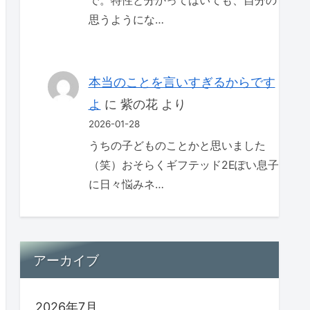
で。特性と分かってはいても、自分の
思うようにな…
本当のことを言いすぎるからです
よ
に
紫の花
より
2026-01-28
うちの子どものことかと思いました
（笑）おそらくギフテッド2Eぽい息子
に日々悩みネ…
アーカイブ
2026年7月