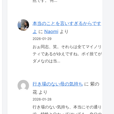
然です。 何…
本当のことを言いすぎるからです
よ
に
Naomi
より
2026-01-29
おぉ同志、笑。それらは全てマイノリ
ティであるがゆえですね。ポイ捨てが
ダメなのは当…
行き場のない母の気持ち
に
紫の
花
より
2026-01-28
行き場のない気持ち、本当にその通り