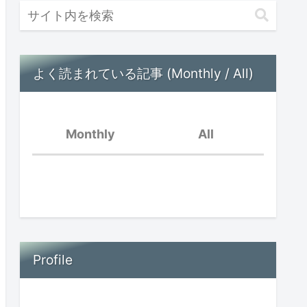
よく読まれている記事 (Monthly / All)
Monthly
All
親の孤立と子供の孤立〜
オンラインイベントを振
脳内音楽が流れている
り返って〜
好きなことだけ
Profile
場面緘黙児は頭がいい？
思春期早発症の診断を受