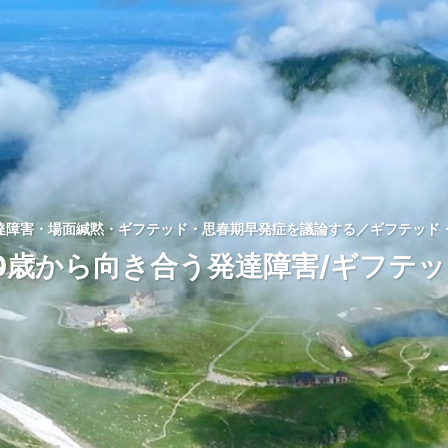
発達障害・場面緘黙・ギフテッド・思春期早発症を議論する／ギフテッド・
0歳から向き合う発達障害/ギフテ