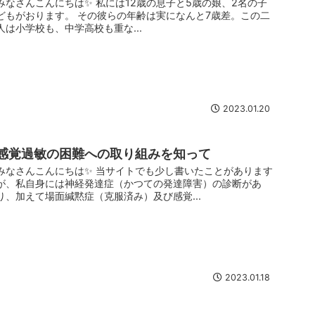
みなさんこんにちは✨ 私には12歳の息子と5歳の娘、2名の子
どもがおります。 その彼らの年齢は実になんと7歳差。この二
人は小学校も、中学高校も重な...
2023.01.20
感覚過敏の困難への取り組みを知って
みなさんこんにちは✨ 当サイトでも少し書いたことがあります
が、私自身には神経発達症（かつての発達障害）の診断があ
り、加えて場面緘黙症（克服済み）及び感覚...
2023.01.18