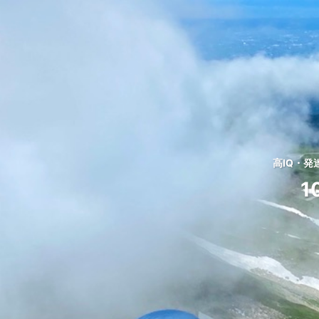
高IQ・
1