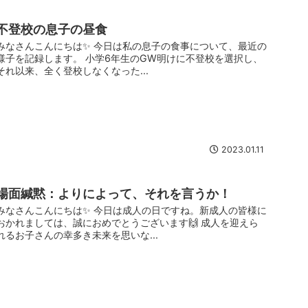
不登校の息子の昼食
みなさんこんにちは✨ 今日は私の息子の食事について、最近の
様子を記録します。 小学6年生のGW明けに不登校を選択し、
それ以来、全く登校しなくなった...
2023.01.11
場面緘黙：よりによって、それを言うか！
みなさんこんにちは✨ 今日は成人の日ですね。新成人の皆様に
おかれましては、誠におめでとうございます🙌 成人を迎えら
れるお子さんの幸多き未来を思いな...