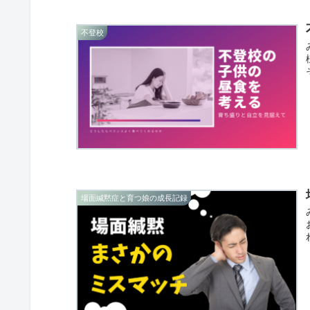
不登校
場面緘黙症と育つ娘の成長記録