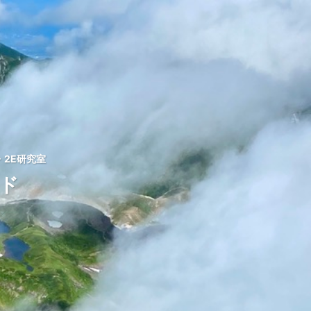
2E研究室
ッド