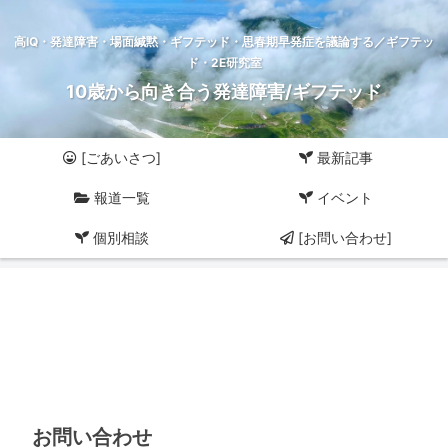
高IQ・発達障害・場面緘黙・ギフテッド・思春期早発症を議論する／ギフテッ
ド・2E研究室
10歳から向き合う発達障害/ギフテッド
[ごあいさつ]
最新記事
報道一覧
イベント
個別相談
[お問い合わせ]
お問い合わせ