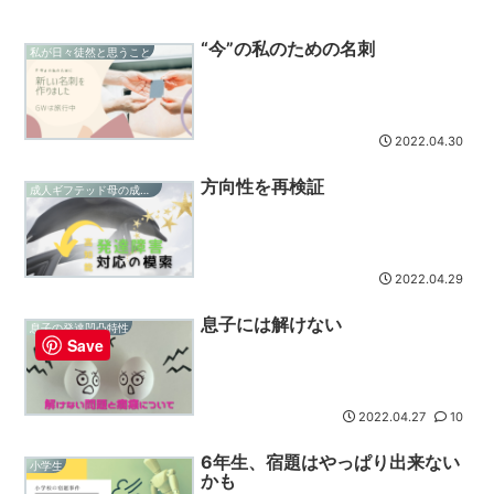
“今”の私のための名刺
私が日々徒然と思うこと
2022.04.30
方向性を再検証
成人ギフテッド母の成長記録
2022.04.29
息子には解けない
息子の発達凹凸特性
Save
2022.04.27
10
6年生、宿題はやっぱり出来ない
小学生
かも