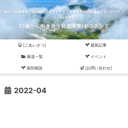
高IQ・発達障害・場面緘黙・ギフテッド・思春期早発症を議論する／ギフテッ
ド・2E研究室
10歳から向き合う発達障害/ギフテッド
[ごあいさつ]
最新記事
報道一覧
イベント
個別相談
[お問い合わせ]
2022-04