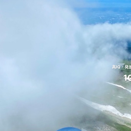
高IQ・
1