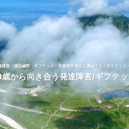
発達障害・場面緘黙・ギフテッド・思春期早発症を議論する／ギフテッド・
0歳から向き合う発達障害/ギフテ