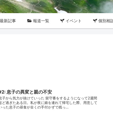
最新記事
報道一覧
イベント
個別相
#2: 息子の異変と親の不安
息子から気力が抜けていった 留守番をするようになって2週間
ほど過ぎたある日。私が夜に娘を連れて帰宅した際、用意して
いった息子の昼食が全くの手付かずで残っ...