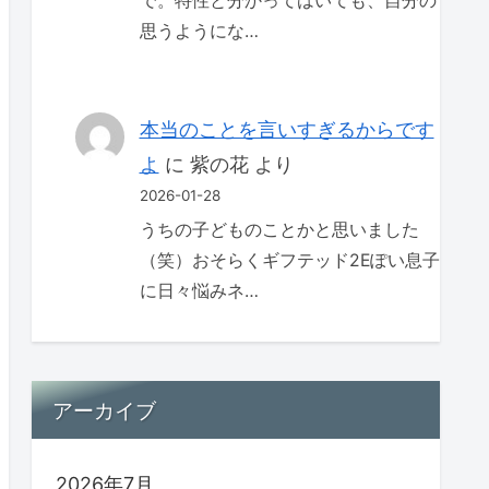
で。特性と分かってはいても、自分の
思うようにな…
本当のことを言いすぎるからです
よ
に
紫の花
より
2026-01-28
うちの子どものことかと思いました
（笑）おそらくギフテッド2Eぽい息子
に日々悩みネ…
アーカイブ
2026年7月