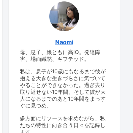
けて
息子のIQ：2回目の
WISC-IV検査
息子のIQ：2回目の
WISC-IV検査
思春期早発症の診断を受
けて
Naomi
母、息子、娘ともに高IQ。発達障
高IQの女の子、思春期が
大変
害、場面緘黙、ギフテッド。
食べ物をよくこぼすこと
と対応策
私は、息子が10歳にもなるまで彼が
抱える大きな生きづらさに気づいて
やることができなかった。過ぎ去り
取り返せない10年間、そして彼が大
人になるまでのあと10年間をまっす
ぐに見つめ、
多方面にリソースを求めながら、私
たちの特性に向き合う日々を記録し
ます。