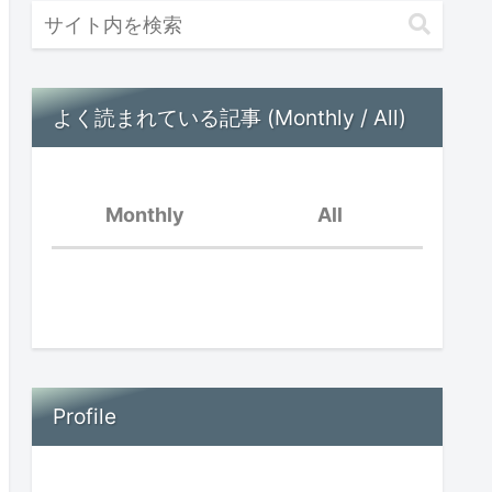
よく読まれている記事 (Monthly / All)
Monthly
All
好きなことだけ
脳内音楽が流れている
親の孤立と子供の孤立〜
オンラインイベントを振
Profile
場面緘黙児は頭がいい？
り返って〜
思春期早発症の診断を受