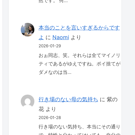
然です。 何…
本当のことを言いすぎるからです
よ
に
Naomi
より
2026-01-29
おぉ同志、笑。それらは全てマイノリ
ティであるがゆえですね。ポイ捨てが
ダメなのは当…
行き場のない母の気持ち
に
紫の
花
より
2026-01-28
行き場のない気持ち、本当にその通り