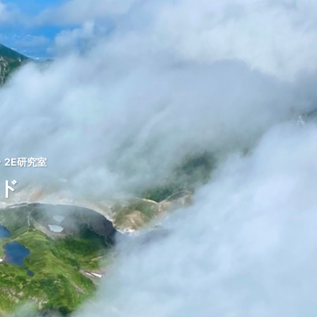
2E研究室
ッド