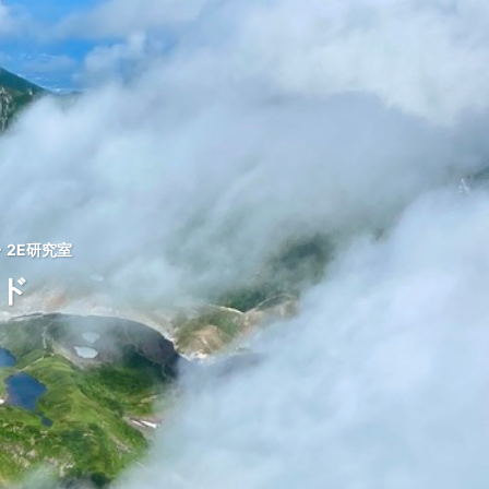
2E研究室
ッド