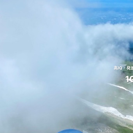
高IQ・
1