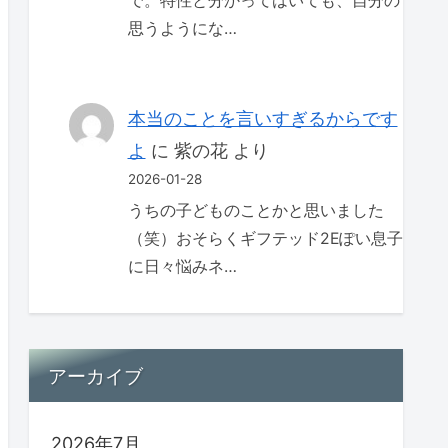
で。特性と分かってはいても、自分の
思うようにな…
本当のことを言いすぎるからです
よ
に
紫の花
より
2026-01-28
うちの子どものことかと思いました
（笑）おそらくギフテッド2Eぽい息子
に日々悩みネ…
アーカイブ
2026年7月