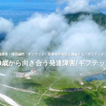
発達障害・場面緘黙・ギフテッド・思春期早発症を議論する／ギフテッド・
0歳から向き合う発達障害/ギフテ