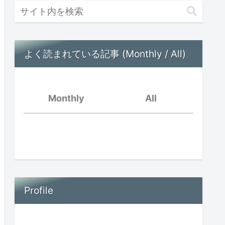
よく読まれている記事 (Monthly / All)
Monthly
All
好きなことだけ
脳内音楽が流れている
親の孤立と子供の孤立〜
オンラインイベントを振
Profile
場面緘黙児は頭がいい？
り返って〜
思春期早発症の診断を受