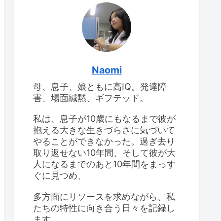
けて
息子のIQ：2回目の
WISC-IV検査
息子のIQ：2回目の
WISC-IV検査
思春期早発症の診断を受
けて
Naomi
母、息子、娘ともに高IQ。発達障
高IQの女の子、思春期が
大変
害、場面緘黙、ギフテッド。
食べ物をよくこぼすこと
と対応策
私は、息子が10歳にもなるまで彼が
抱える大きな生きづらさに気づいて
やることができなかった。過ぎ去り
取り返せない10年間、そして彼が大
人になるまでのあと10年間をまっす
ぐに見つめ、
多方面にリソースを求めながら、私
たちの特性に向き合う日々を記録し
ます。