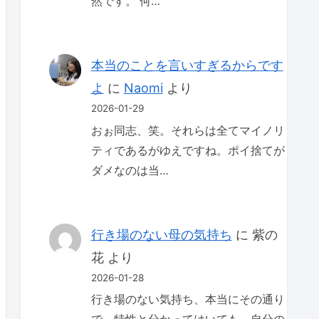
然です。 何…
本当のことを言いすぎるからです
よ
に
Naomi
より
2026-01-29
おぉ同志、笑。それらは全てマイノリ
ティであるがゆえですね。ポイ捨てが
ダメなのは当…
行き場のない母の気持ち
に
紫の
花
より
2026-01-28
行き場のない気持ち、本当にその通り