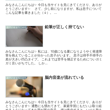
みなさんこんにちは✨ 今日も当サイトを見にきてくださり、ありが
とうございます✨ さて、少し前になりますが、私は息子について
こんな記事を書きました（↓）。 ...
鉛筆が正しく持てない
息子の発達凹凸特性
みなさんこんにちは✨ 私には、10歳になる夏になりようやく発達障
害を抱えていることが分かった息子がいます。 息子は得手不得手の
差が大きい凹凸タイプ。 これまでは苦手を矯正するためについガミ
ガミ言いがちでした。 しか...
脳内音楽が流れている
息子の発達凹凸特性
みなさんこんにちは✨ 今日も当サイトを見にきてくださり、ありが
とうございます✨ 通塾にも慣れてきて、家庭学習にもだいぶ取り組
めるようになってきた我が家の息子。 彼は集中すると、いつも歌を