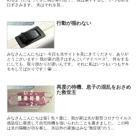
口ずさみます。 夫はそれを見...
行動が揃わない
息子の発達凹凸特性
みなさんこんにちは✨ 今日も当サイトを見にきてくださり、ありが
とうございます✨ 我が家の息子はすんごい”マイペース”。 何をする
にしても、取り掛かりが遅いんです。 それに私はいつもいつもヤキ
モキしてばかりです！😭 ...
再度の待機、息子の混乱をおさめ
息子の発達凹凸特性
た救世主
みなさんこんにちは😩⤵️ 先々週に、我が家は夫が新型コロナウイルス
感染症に罹患して自宅待機を強いられたことを書きました。 この時
は夫の隔離が功を奏し、夫以外の家族はみな“無症状”のう...