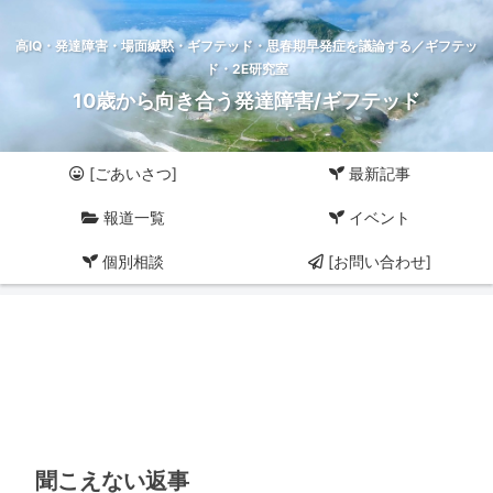
高IQ・発達障害・場面緘黙・ギフテッド・思春期早発症を議論する／ギフテッ
ド・2E研究室
10歳から向き合う発達障害/ギフテッド
[ごあいさつ]
最新記事
報道一覧
イベント
個別相談
[お問い合わせ]
聞こえない返事