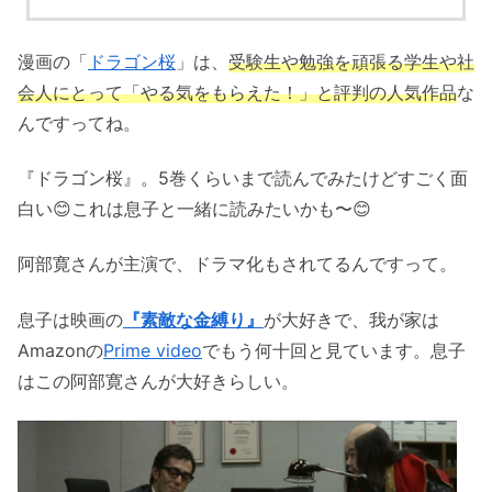
漫画の「
ドラゴン桜
」は、
受験生や
勉強を頑張る学生や社
会人にとって「やる気をもらえた！」と評判の人気作品
な
んですってね。
『ドラゴン桜』。5巻くらいまで読んでみたけどすごく面
白い😊これは息子と一緒に読みたいかも〜😊
阿部寛さんが主演で、ドラマ化もされてるんですって。
息子は映画の
『素敵な金縛り』
が大好きで、我が家は
Amazonの
Prime video
でもう何十回と見ています。息子
はこの阿部寛さんが大好きらしい。