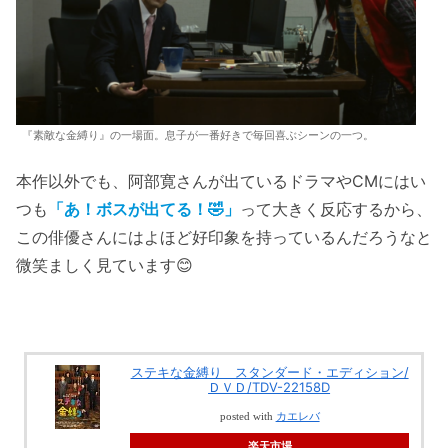
『素敵な金縛り』の一場面。息子が一番好きで毎回喜ぶシーンの一つ。
本作以外でも、阿部寛さんが出ているドラマやCMにはい
つも
「あ！ボスが出てる！🤣」
って大きく反応するから、
この俳優さんにはよほど好印象を持っているんだろうなと
微笑ましく見ています😊
ステキな金縛り スタンダード・エディション/
ＤＶＤ/TDV-22158D
posted with
カエレバ
楽天市場