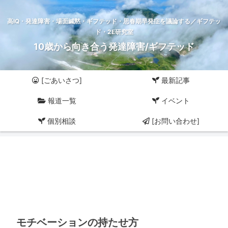
高IQ・発達障害・場面緘黙・ギフテッド・思春期早発症を議論する／ギフテッ
ド・2E研究室
10歳から向き合う発達障害/ギフテッド
[ごあいさつ]
最新記事
報道一覧
イベント
個別相談
[お問い合わせ]
モチベーションの持たせ方