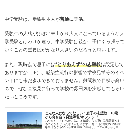
中学受験は、受験生本人が
普通に子供
。
受験生の人格がほぼ出来上がり大人になっているような大
学受験とはわけが違う。中学受験は親が上手に引っ張って
いくことの重要度がかなり大きいのだろうと思います。
また、現時点で息子には
”とりあえず”の志望校
は設定して
ありますが（↓）、感染症流行の影響で学校見学等のイベ
ントにも未だ参加できておりません。難関校で目標が高い
ので、ぜひ直接見に行って学校の雰囲気を実感してもらい
たいところです。
こんな人になって欲しい：息子の志望校 - 10歳
から向き合う発達障害/ギフテッド
みなさんこんにちは✨ 私には10歳になる夏に発達障害があ
ることがわかった息子がおります。 息子は小学校での配慮
を受けながら変わらず通常級に在籍し、この2月からは中