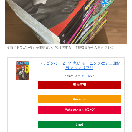
漫画『ドラゴン桜』を衝動買い。私は何事も、情報収集から入る方です😎
ドラゴン桜 1-21 全 完結 モーニングkc / 三田紀
房 ミタノリフサ
posted with
カエレバ
楽天市場
Amazon
Yahooショッピング
7net