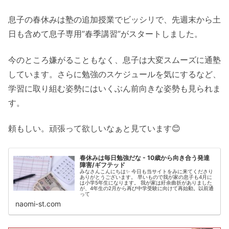
息子の春休みは塾の追加授業でビッシリで、先週末から土
日も含めて息子専用”春季講習”がスタートしました。
今のところ嫌がることもなく、息子は大変スムーズに通塾
しています。さらに勉強のスケジュールを気にするなど、
学習に取り組む姿勢にはいくぶん前向きな姿勢も見られま
す。
頼もしい。頑張って欲しいなぁと見ています😊
春休みは毎日勉強だな - 10歳から向き合う発達
障害/ギフテッド
みなさんこんにちは✨ 今日も当サイトをみに来てくださり
ありがとうございます。 早いもので我が家の息子も4月に
は小学5年生になります。 我が家は紆余曲折がありました
が、4年生の2月から再び中学受験に向けて再始動。以前通
って
naomi-st.com