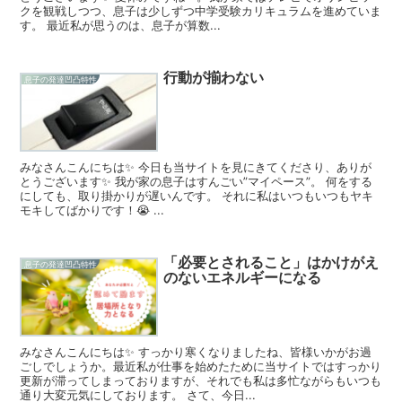
クを観戦しつつ、息子は少しずつ中学受験カリキュラムを進めていま
す。 最近私が思うのは、息子が算数...
行動が揃わない
息子の発達凹凸特性
みなさんこんにちは✨ 今日も当サイトを見にきてくださり、ありが
とうございます✨ 我が家の息子はすんごい”マイペース”。 何をする
にしても、取り掛かりが遅いんです。 それに私はいつもいつもヤキ
モキしてばかりです！😭 ...
「必要とされること」はかけがえ
息子の発達凹凸特性
のないエネルギーになる
みなさんこんにちは✨ すっかり寒くなりましたね、皆様いかがお過
ごしでしょうか。最近私が仕事を始めたために当サイトではすっかり
更新が滞ってしまっておりますが、それでも私は多忙ながらもいつも
通り大変元気にしております。 さて、今日...