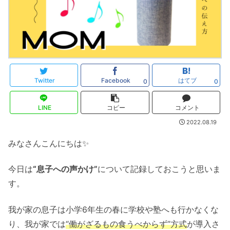
Twitter
Facebook
はてブ
0
0
LINE
コピー
コメント
2022.08.19
みなさんこんにちは✨
今日は
“息子への声かけ”
について記録しておこうと思いま
す。
我が家の息子は小学6年生の春に学校や塾へも行かなくな
り、我が家では
“働がざるもの食うべからず”方式
が導入さ