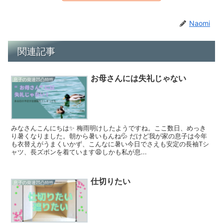
Naomi
関連記事
お母さんには失礼じゃない
息子の発達凹凸特性
みなさんこんにちは✨ 梅雨明けしたようですね。ここ数日、めっき
り暑くなりました。朝から暑いもんね💦 だけど我が家の息子は今年
も衣替えがうまくいかず、こんなに暑い今日でさえも安定の長袖Tシ
ャツ、長ズボンを着ています😩しかも私が息...
仕切りたい
息子の発達凹凸特性