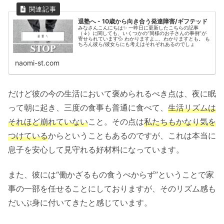
退塾へ - 10歳から向き合う発達障害/ギフテッド
みなさんこんにちは✨ 一昨日に更新したこちらの記事
（↓）に関しても、いくつかの“同様のお子さんの事例”が
寄せられています💦 わかりますよ…、わかりますとも。 も
ちろん彼ら/彼女らにも考えはそれぞれあるのでしょ
naomi-st.com
だけど彼の今の生活において褒められるべき点は、夜に眠
って朝に起き、三度の食事も普通に食べて、
生活リズムは
それほど崩れていない
こと。その点は
私たちもかなり気を
つけている
からということもあるのですが、これは本当に
息子を安心して見守れる好材料になっています。
また、彼には“働かざるもの食うべからず”ということで家
事の一部を任せることにしておりますが、そのリズム感も
だいぶ身に付いてきたと感じています。