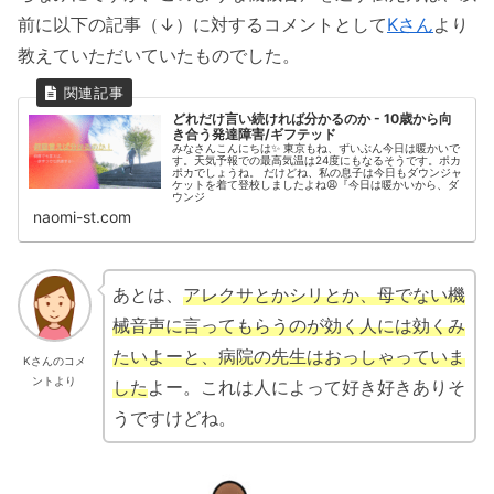
前に以下の記事（↓）に対するコメントとして
Kさん
より
教えていただいていたものでした。
どれだけ言い続ければ分かるのか - 10歳から向
き合う発達障害/ギフテッド
みなさんこんにちは✨ 東京もね、ずいぶん今日は暖かいで
す。天気予報での最高気温は24度にもなるそうです。ポカ
ポカでしょうね。 だけどね、私の息子は今日もダウンジャ
ケットを着て登校しましたよね😩『今日は暖かいから、ダ
ウンジ
naomi-st.com
あとは、
アレクサとかシリとか、母でない機
械音声に言ってもらうのが効く人には効くみ
たいよーと、病院の先生はおっしゃっていま
Kさんのコメ
ントより
した
よー。これは人によって好き好きありそ
うですけどね。