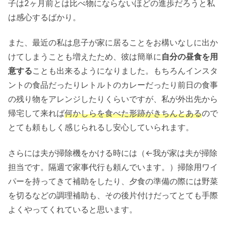
子は2ヶ月前とは比べ物にならないほどの進歩だろうと私
は感心するばかり。
また、最近の私は息子が家に居ることをお構いなしに出か
けてしまうことも増えたため、彼は簡単に
自分の昼食を用
意する
ことも出来るようになりました。もちろんインスタ
ントの食品だったりレトルトのカレーだったり前日の食事
の残り物をアレンジしたりくらいですが、私が外出先から
帰宅して来れば
何かしらを食べた形跡がきちんとある
ので
とても頼もしく感じられるし安心していられます。
さらには夫が掃除機をかける時には（←我が家は夫が掃除
担当です。隔週で家事代行も頼んでいます。）掃除用ワイ
パーを持ってきて補助をしたり、夕食の準備の際には野菜
を切るなどの調理補助も、その後片付けだってとても手際
よくやってくれていると思います。