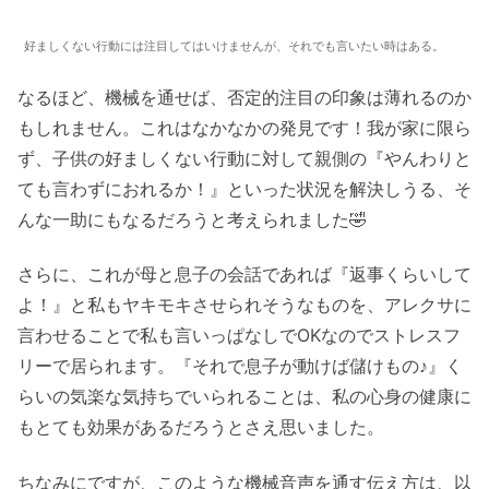
好ましくない行動には注目してはいけませんが、それでも言いたい時はある。
なるほど、機械を通せば、否定的注目の印象は薄れるのか
もしれません。これはなかなかの発見です！我が家に限ら
ず、子供の好ましくない行動に対して親側の『やんわりと
ても言わずにおれるか！』といった状況を解決しうる、そ
んな一助にもなるだろうと考えられました🤣
さらに、これが母と息子の会話であれば『返事くらいして
よ！』と私もヤキモキさせられそうなものを、アレクサに
言わせることで私も言いっぱなしでOKなのでストレスフ
リーで居られます。『それで息子が動けば儲けもの♪』く
らいの気楽な気持ちでいられることは、私の心身の健康に
もとても効果があるだろうとさえ思いました。
ちなみにですが、このような機械音声を通す伝え方は、以