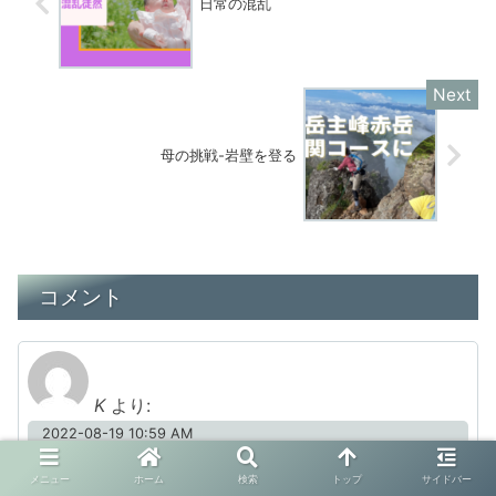
日常の混乱
母の挑戦-岩壁を登る
コメント
K
より:
2022-08-19 10:59 AM
お役に立てて嬉しいです♡
メニュー
ホーム
検索
トップ
サイドバー