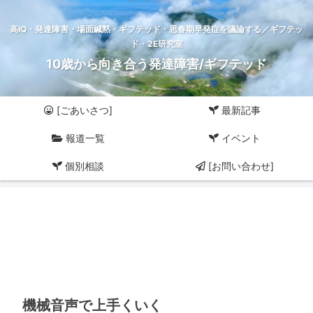
高IQ・発達障害・場面緘黙・ギフテッド・思春期早発症を議論する／ギフテッ
ド・2E研究室
10歳から向き合う発達障害/ギフテッド
[ごあいさつ]
最新記事
報道一覧
イベント
個別相談
[お問い合わせ]
機械音声で上手くいく