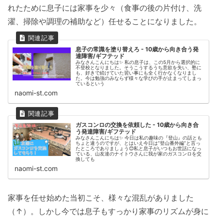
れたために息子には家事を少々（食事の後の片付け、洗
濯、掃除や調理の補助など）任せることになりました。
息子の常識を塗り替えろ - 10歳から向き合う発
達障害/ギフテッド
みなさんこんにちは✨ 私の息子は、この5月から選択的に
不登校となりました。そうこうするうち意欲を失い、塾に
も、好きで続けていた習い事にも全く行かなくなりまし
た。今は勉強のみならず様々な学びの手が止まってしまっ
ているという
naomi-st.com
ガスコンロの交換を依頼した - 10歳から向き合
う発達障害/ギフテッド
みなさんこんにちは✨ 今日は私の趣味の『登山』の話とも
ちょと違うのですが、とはいえ今日は“登山番外編”と言っ
たところでありましょう😊私と息子がいつもお世話になっ
ている、山友達のナイトウさんに我が家のガスコンロを交
換しても
naomi-st.com
家事を任せ始めた当初こそ、様々な混乱がありました
（↑）。しかし今では息子もすっかり家事のリズムが身に