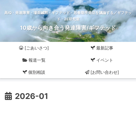
高IQ・発達障害・場面緘黙・ギフテッド・思春期早発症を議論する／ギフテッ
ド・2E研究室
10歳から向き合う発達障害/ギフテッド
[ごあいさつ]
最新記事
報道一覧
イベント
個別相談
[お問い合わせ]
2026-01