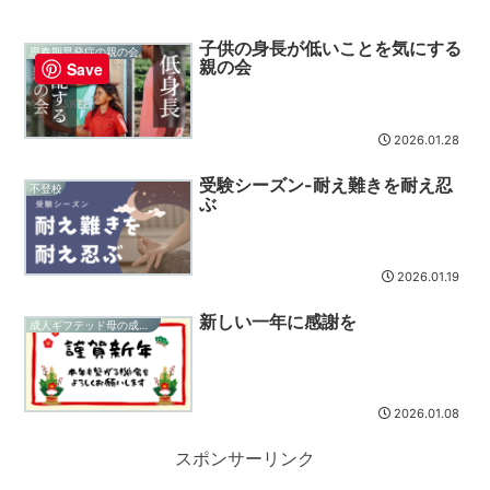
子供の身長が低いことを気にする
思春期早発症の親の会
親の会
Save
2026.01.28
受験シーズン-耐え難きを耐え忍
不登校
ぶ
2026.01.19
新しい一年に感謝を
成人ギフテッド母の成長記録
2026.01.08
スポンサーリンク