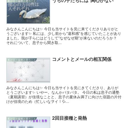
うちの子たちには“関心がない”
私が日々徒然と思うこと
みなさんこんにちは✨ 今日も当サイトを見に来てくださりありがと
うございます✨ 私には、少し前から“違和感”を感じていたことがあり
ました。我が子らにはどうして“なぜなぜ期”が来ないのだろうか？
それについて、息子から聞き取...
コメントとメールの相互関係
私が日々徒然と思うこと
みなさんこんにちは✨ 今日も当サイトを見にきてくださり、ありが
とうございます✨ いやー。なんかバタバタ。 今日の私は息子の通塾
（夏期講習）が佳境なことと、息子の夏休み満了に向けた宿題の片付
けが佳境のため（忙しいなヲイ！💦...
2回目接種と発熱
私が日々徒然と思うこと