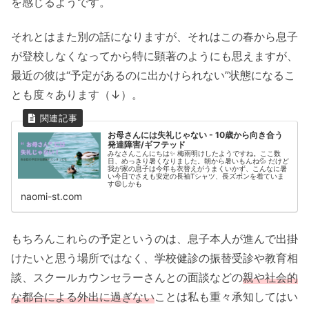
を感じるようです。
それとはまた別の話になりますが、それはこの春から息子
が登校しなくなってから特に顕著のようにも思えますが、
最近の彼は“予定があるのに出かけられない”状態になるこ
とも度々あります（↓）。
お母さんには失礼じゃない - 10歳から向き合う
発達障害/ギフテッド
みなさんこんにちは✨ 梅雨明けしたようですね。ここ数
日、めっきり暑くなりました。朝から暑いもんね💦 だけど
我が家の息子は今年も衣替えがうまくいかず、こんなに暑
い今日でさえも安定の長袖Tシャツ、長ズボンを着ていま
す😩しかも
naomi-st.com
もちろんこれらの予定というのは、息子本人が進んで出掛
けたいと思う場所ではなく、学校健診の振替受診や教育相
談、スクールカウンセラーさんとの面談などの
親や社会的
な都合による外出に過ぎない
ことは私も重々承知してはい