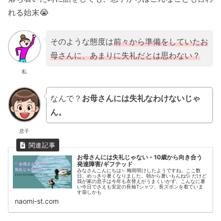
れる始末😭
そのような態度は
前々から準備をしていたお
母さんに、あまりに失礼だとは思わない？
私
なんで？
お母さんには失礼なわけないじゃ
ん。
息子
お母さんには失礼じゃない - 10歳から向き合う
発達障害/ギフテッド
みなさんこんにちは✨ 梅雨明けしたようですね。ここ数
日、めっきり暑くなりました。朝から暑いもんね💦 だけど
我が家の息子は今年も衣替えがうまくいかず、こんなに暑
い今日でさえも安定の長袖Tシャツ、長ズボンを着ていま
す😩しかも
naomi-st.com