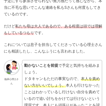
予定にすら参加させられない無力感だって感じながら、本
当に不毛な思いでこんな連絡を私もSさんも何度もしてき
ているのです。
だけど
私たち母は大人であるので、ある程度は頭では理解
もしているつもり
です。
これについては息子を担当してくださっている心理士さん
にも相談したし、こんなふうにも言われました。
動かないことを前提
で予定と気持ちを組みま
しょう。
ドタキャンもただの事実なので、
本人を
責め
臨床心理士さ
ん
ない方がいいでしょう。
本人も行けなかった
ことはわかっているし行けない自分を責めて
いるので追い討ちをかけては行けないという
理屈です。本人にも頑張りがあったことを認