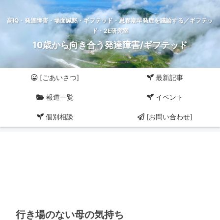
高IQ・発達障害・場面緘黙・ギフテッド・思春期早発症を議論する／ギフテッ
ド・2E研究室
10歳から向き合う発達障害/ギフテッド
[ごあいさつ]
最新記事
報道一覧
イベント
個別相談
[お問い合わせ]
行き場のない母の気持ち