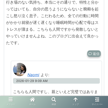
行き場のない気持ち、本当にその通りで。特性と分か
ってはいても、自分の思うようにならないと癇癪を起
こし怒り泣く息子。こだわるため、全ての行動に時間
がかかり就寝が遅く遅くなり睡眠時間が心配で母はス
トレスが溜まる。こちらも人間ですから発散しないと
やっていけませんよね。このブログに出会えて良かっ
たです。
返信
Naomi
より:
2026-01-29 9:09 AM
こちらも人間ですし、親といえど完璧ではありま
せんから心が乱れるのも当然です。
何事にも時間のかかるお子さんは多いと聞きま
メニュー
ホーム
検索
トップ
サイドバー