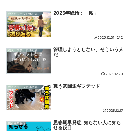
2025年総括：「拓」
成人ギフテッド母の成長記録
2025.12.31
2
管理しようとしない、そういう人
成人ギフテッド母の成長記録
だ
2025.12.29
戦う武闘派ギフテッド
成人ギフテッド母の成長記録
2025.12.17
思春期早発症-知らない人に知ら
思春期早発症
せる役目