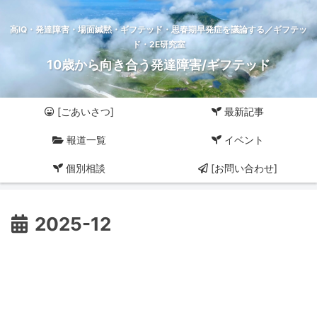
高IQ・発達障害・場面緘黙・ギフテッド・思春期早発症を議論する／ギフテッ
ド・2E研究室
10歳から向き合う発達障害/ギフテッド
[ごあいさつ]
最新記事
報道一覧
イベント
個別相談
[お問い合わせ]
2025-12