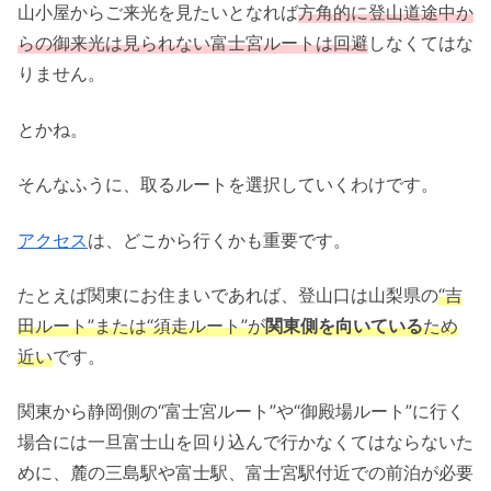
山小屋からご来光を見たいとなれば
方角的に登山道途中か
らの
御来光は見られない富士宮ルートは回避
しなくてはな
りません。
とかね。
そんなふうに、取るルートを選択していくわけです。
アクセス
は、どこから行くかも重要です。
たとえば関東にお住まいであれば、登山口は山梨県の
“吉
田ルート”または“須走ルート”が
関東側を向いている
ため
近い
です。
関東から静岡側の“富士宮ルート”や“御殿場ルート”に行く
場合には一旦富士山を回り込んで行かなくてはならないた
めに、麓の三島駅や富士駅、富士宮駅付近での前泊が必要