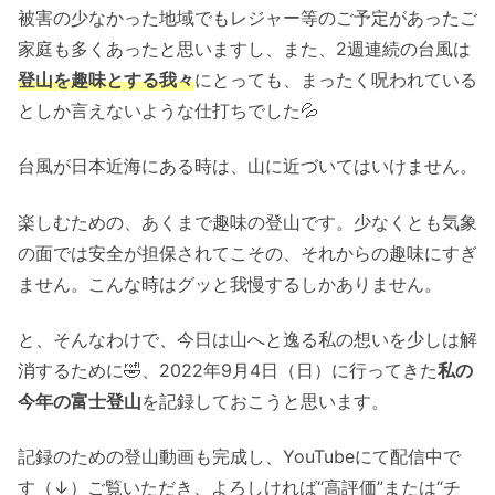
被害の少なかった地域でもレジャー等のご予定があったご
家庭も多くあったと思いますし、また、2週連続の台風は
登山を趣味とする我々
にとっても、まったく呪われている
としか言えないような仕打ちでした💦
台風が日本近海にある時は、山に近づいてはいけません。
楽しむための、あくまで趣味の登山です。少なくとも気象
の面では安全が担保されてこその、それからの趣味にすぎ
ません。こんな時はグッと我慢するしかありません。
と、そんなわけで、今日は山へと逸る私の想いを少しは解
消するために🤣、2022年9月4日（日）に行ってきた
私の
今年の富士登山
を記録しておこうと思います。
記録のための登山動画も完成し、YouTubeにて配信中で
す（↓）ご覧いただき、よろしければ“高評価”または“チ