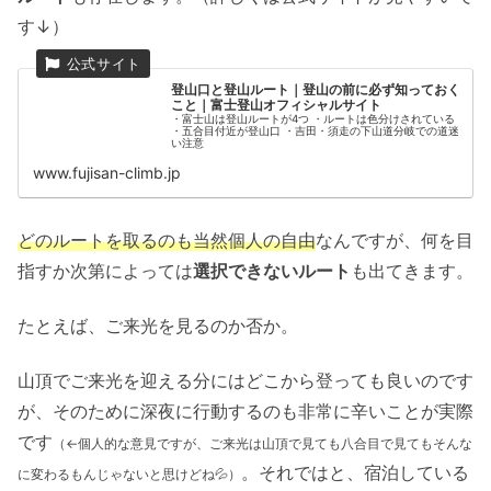
す↓）
登山口と登山ルート｜登山の前に必ず知っておく
こと｜富士登山オフィシャルサイト
・富士山は登山ルートが4つ ・ルートは色分けされている
・五合目付近が登山口 ・吉田・須走の下山道分岐での道迷
い注意
www.fujisan-climb.jp
どのルートを取るのも当然個人の自由
なんですが、何を目
指すか次第によっては
選択できないルート
も出てきます。
たとえば、ご来光を見るのか否か。
山頂でご来光を迎える分にはどこから登っても良いのです
が、そのために深夜に行動するのも非常に辛いことが実際
です
（←個人的な意見ですが、ご来光は山頂で見ても八合目で見てもそんな
。それではと、宿泊している
に変わるもんじゃないと思けどね💦）