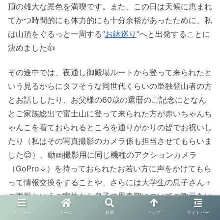
頂の雄大な景色を満喫です。また、この日は天候に恵まれ
てかつ時間的にも体力的にも十分余裕があったために、私
は山頂をぐるっと一周する“
お鉢巡り
”へと出発することに
決めました👍
その途中では、夜通し御殿場ルートから登って来られたと
いう見るからにタフそうな同世代くらいの単独登山者の方
とお話ししたり、お父様の60歳の還暦のご記念にとなん
とご家族総出で富士山に登って来られた方が赤いちゃんち
ゃんこを着ておられるところを通りがかりの皆でお祝いし
たり（私はその写真撮影のカメラ係も担当させてもらいま
した😊）、動画撮影用に同じ機種のアクションカメラ
（GoPro↓）を持っておられたお若い方に声をかけてもら
って情報交換をすることや、さらには大学生の息子さん＋
ご両親というご家族から息子の思春期についてご教示をい
ただいてみたりなど、本当にたくさんの方との交流もさせ
メニュー
ホーム
検索
トップ
サイドバー