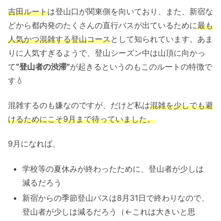
吉田ルート
は登山口が関東側を向いており、また、新宿な
どから都内発のたくさんの直行バスが出ているために
最も
人気かつ混雑する登山コース
として知られています。あま
りに人気すぎるようで、登山シーズン中は山頂に向かっ
て
“登山者の渋滞”
が起きるというのもこのルートの特徴で
す💧
混雑するのも嫌なのですが、だけど私は
混雑を少しでも避
けるためにこそ9月まで待っていました。
9月になれば、
学校等の夏休みが終わったために、登山者が少しは
減るだろう
新宿からの季節登山バスは8月31日で終わりなので、
登山者が少しは減るだろう（←これは大きいと思