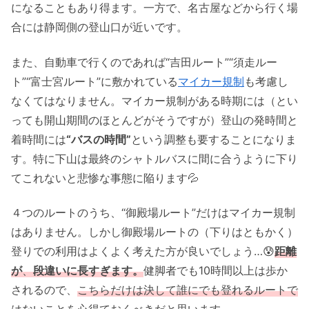
になることもあり得ます。一方で、名古屋などから行く場
合には静岡側の登山口が近いです。
また、自動車で行くのであれば“吉田ルート”“須走ルー
ト”“富士宮ルート”に敷かれている
マイカー規制
も考慮し
なくてはなりません。マイカー規制がある時期には（とい
っても開山期間のほとんどがそうですが）登山の発時間と
着時間には
“バスの時間”
という調整も要することになりま
す。特に下山は最終のシャトルバスに間に合うように下り
てこれないと悲惨な事態に陥ります💦
４つのルートのうち、“御殿場ルート”だけはマイカー規制
はありません。しかし御殿場ルートの（下りはともかく）
登りでの利用はよくよく考えた方が良いでしょう…😰
距離
が
、
段違いに長すぎます。
健脚者でも10時間以上は歩か
されるので、
こちらだけは決して誰にでも登れるルートで