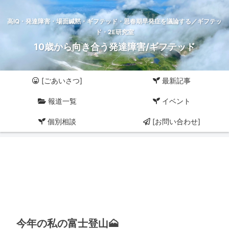
高IQ・発達障害・場面緘黙・ギフテッド・思春期早発症を議論する／ギフテッ
ド・2E研究室
10歳から向き合う発達障害/ギフテッド
[ごあいさつ]
最新記事
報道一覧
イベント
個別相談
[お問い合わせ]
今年の私の富士登山🗻