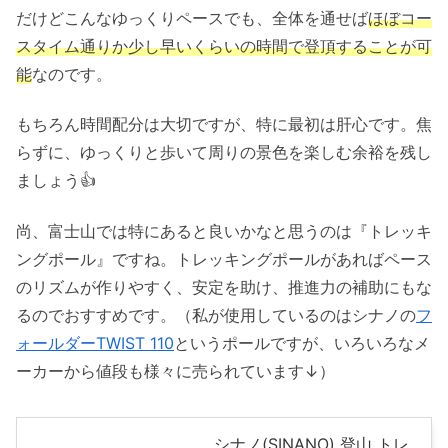
だけどこんなゆっくりペースでも、全体を通せば
ほぼコー
スタイム通りか少し早いくらいの時間で登頂することが可
能
なのです。
もちろん時間配分は大切ですが、特に最初は肝心です。焦
らずに、ゆっくりと歩いて周りの景色を楽しむ余裕を残し
ましょう👍
尚、富士山では特にあると良いかなと思うのは『トレッキ
ングポール』ですね。トレッキングポールがあればペース
のリズムが作りやすく、安定を助け、推進力の補助にもな
るのでおすすめです。（私が使用しているのはシナノの
フ
ォールダーTWIST 110
というポールですが、いろいろなメ
ーカーから値段も様々に売られています↓）
シナノ(SINANO) 登山 トレ