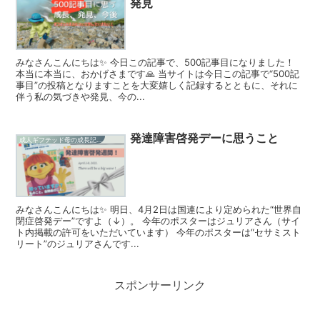
発見
みなさんこんにちは✨ 今日この記事で、500記事目になりました！
本当に本当に、おかげさまです🙏 当サイトは今日この記事で“500記
事目”の投稿となりますことを大変嬉しく記録するとともに、それに
伴う私の気づきや発見、今の...
発達障害啓発デーに思うこと
成人ギフテッド母の成長記録
みなさんこんにちは✨ 明日、4月2日は国連により定められた“世界自
閉症啓発デー”ですよ（↓）。 今年のポスターはジュリアさん（サイ
ト内掲載の許可をいただいています） 今年のポスターは“セサミスト
リート”のジュリアさんです...
スポンサーリンク