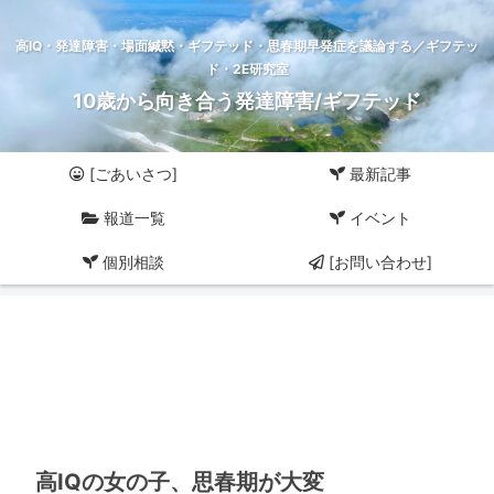
高IQ・発達障害・場面緘黙・ギフテッド・思春期早発症を議論する／ギフテッ
ド・2E研究室
10歳から向き合う発達障害/ギフテッド
[ごあいさつ]
最新記事
報道一覧
イベント
個別相談
[お問い合わせ]
高IQの女の子、思春期が大変