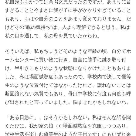
私自身ももかつては高IQ女児だったのですが、あまりに昔
すぎることと今まさに我が子に手がかかりすぎていること
もあり、もはや自分のことをあまり覚えておりません。だ
けどその“親の気持ち”は、人より理解できると思う、私は
私の目を通して、私の母を見ていたからね。
そういえば、私もちょうどそのような年齢の頃、自分でホ
ームセンターに買い物に行き、自室に勝手に鍵を取り付
け、半引きこもりのような状態になりかけたこともありま
した。私は場面緘黙症もあったので、学校内で決して優等
生のような位置付けではなかったけれど、譲れないことは
断固譲れない気質でもあり、母は中学校に何度も何度も呼
び出されたと言っていました。悩ませたかもしれないわ。
「ある日急に」、はそうかもしれない。私はそんな話を聞
くたびに、我が家の娘（←場面緘黙症を克服しつつあり、
学校生活を楽しむ優等生のような子供です）にもいずれ来