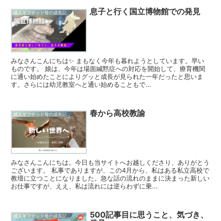
息子と行く国立博物館での発見
成人ギフテッド母の成長記録
みなさんこんにちは✨ まもなく今年も暮れようとしています。早い
ものです。 娘は、今年は場面緘黙症への対応を開始して、療育機関
に通い始めたことによりグッと成長が見られた一年だったと思いま
す。さらには幼児教室へと通い始めることもで...
春から高校教諭
成人ギフテッド母の成長記録
みなさんこんにちは。今日も当サイトへお越しくださり、ありがとう
ございます。 私事でありますが、この4月から、私はある私立高校で
教壇に立つことになりました。急な話の流れのままに決まった新しい
お仕事ですが、ええ、私は流れには逆らわずに乗...
500記事目に思うこと、気づき、
成人ギフテッド母の成長記録