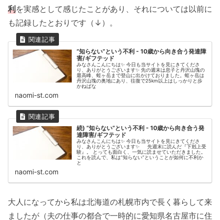
利
を実感として感じたことがあり、それについては以前に
も記録したとおりです（↓）。
”知らない”という不利 - 10歳から向き合う発達障
害/ギフテッド
みなさんこんにちは✨ 今日も当サイトを見にきてくださ
り、ありがとうございます✨ 先の週末は息子と丹沢山塊の
最高峰、蛭ヶ岳まで登山に出かけておりました。蛭ヶ岳は
丹沢山塊の奥地にあり、往復で25km以上はしっかりと歩
かねばな
naomi-st.com
続) ”知らない”という不利 - 10歳から向き合う発
達障害/ギフテッド
みなさんこんにちは✨ 今日も当サイトを見にきてくださ
り、ありがとうございます✨ 先週末に読んだ『下剋上受
験』。 とっても面白く、一気に読ませていただきました。
これを読んで、私は”知らない”ということが如何に不利か
と
naomi-st.com
大人になってから私は北海道の札幌市内で長く暮らして来
ましたが（夫の仕事の都合で一時的に愛知県名古屋市に住