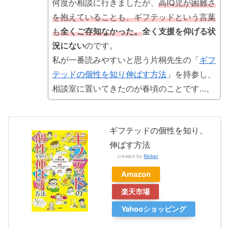
何度か相談に行きましたが、
高IQ児が困難さ
を抱えていることも、ギフテッドという言葉
も
全くご存知なかった。
全く支援を仰げる状
況にない
のです。
私が一番読みやすいと思う片桐先生の「
ギフ
テッドの個性を知り伸ばす方法
」を持参し、
相談室に置いてきたのが春頃のことです…。
ギフテッドの個性を知り、
伸ばす方法
created by
Rinker
Amazon
楽天市場
Yahooショッピング