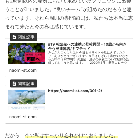
も2時間以内の場所において求めていたクリニックに出会
うことが叶いました。“良いチーム”が組めたのだろうと思
っています。それら周囲の専門家には、私たちは本当に恵
まれて来たと今の私は感じています。
#19 相談先への連携と登校再開 - 10歳から向き
合う発達障害/ギフテッド
みなさんこんにちは✨ 今日も当サイトを見にきてくださ
り、ありがとうございます✨ 今日はしばらく書けていなか
った昨年（2020年）の混乱、息子の異変について経緯を記
録しておこうと思います。 2020年3月。新型コロナウ
naomi-st.com
https://naomi-st.com/301-2/
naomi-st.com
だから、
今の私はすっかり忘れかけておりました。