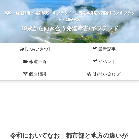
高IQ・発達障害・場面緘黙・ギフテッド・思春期早発症を議論する／ギフテッ
ド・2E研究室
10歳から向き合う発達障害/ギフテッド
[ごあいさつ]
最新記事
報道一覧
イベント
個別相談
[お問い合わせ]
令和においてなお、都市部と地方の違いが