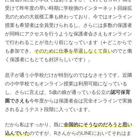
受けて昨年度の早い時期に学校側のインターネット回線拡
充のための大規模工事も終わっており、今ではオンライン
授業も希望者は全員受けられるし、さらには多数の保護者
が同時にアクセスを行うような保護者会さえもオンライン
で行われることが当たり前になっています（←どこからで
も参加でき、
そのために仕事を早退しなくて良い
のでと働
く保護者にもとても好評らしいです）。
息子が通う小学校だけが特別なのではなさそうです。近隣
の小中学校でもオンライン授業は利用可能になっている
し、さらに言えば、5歳の娘が通っている公立の
認可保育
園でさえも
今年度からは保護者会は完全オンラインで実施
されるようテスト段階に入っています。
だから私はすっかり、既に
全国的にそうなのだろうと思い
込んでいた
のですが、RさんからのLINEにおいてそれはま