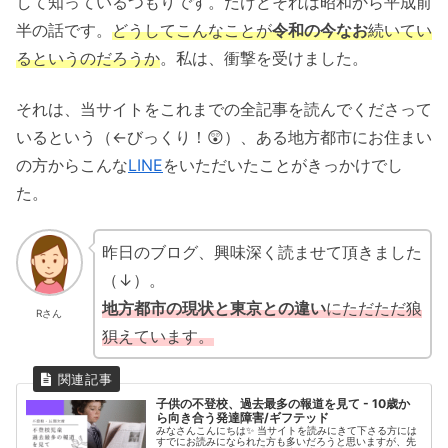
して知っているつもりです。だけどそれは昭和から平成前
半の話です。
どうしてこんなことが
令和の今なお
続いてい
るというのだろうか
。私は、衝撃を受けました。
それは、当サイトをこれまでの全記事を読んでくださって
いるという（←びっくり！😲）、ある地方都市にお住まい
の方からこんな
LINE
をいただいたことがきっかけでし
た。
昨日のブログ、興味深く読ませて頂きました
（↓）。
地方都市の現状と東京との違い
にただただ狼
Rさん
狽えています。
子供の不登校、過去最多の報道を見て - 10歳か
ら向き合う発達障害/ギフテッド
みなさんこんにちは✨ 当サイトを読みにきて下さる方には
すでにお読みになられた方も多いだろうと思いますが、先