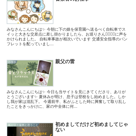
みなさんこんにちは✨ 今朝に下の娘を保育園へ送るべく自転車でス
イッと大きな交差点に差し掛かりましたら、お巡りさん👮‍♂️👮‍♂️に声を
かけられました。 自転車事故が相次いでいます 交通安全指導のパン
フレットを配っていまし...
親父の雷
小学生
みなさんこんにちは✨ 今日も当サイトを見にきてくださり、ありが
とうございます✨ 夏休みが明け、息子は登校をし始めました。しか
し我が家は混乱下。 今週前半、私がふとした時に興奮して取り乱し
たことをきっかけに、家の中全体に何...
初めましてだけど初めましてじゃ
私が日々徒然と思うこと
ない