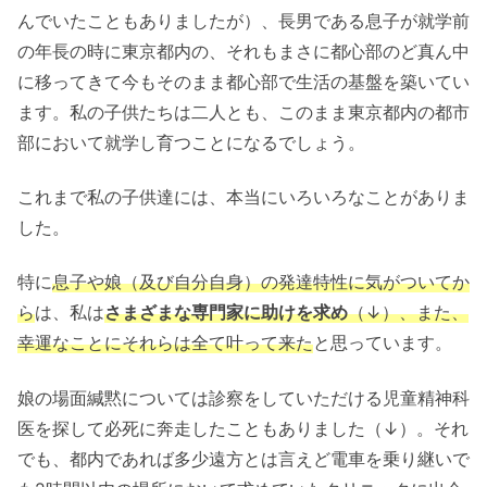
んでいたこともありましたが）、長男である息子が就学前
の年長の時に東京都内の、それもまさに都心部のど真ん中
に移ってきて今もそのまま都心部で生活の基盤を築いてい
ます。私の子供たちは二人とも、このまま東京都内の都市
部において就学し育つことになるでしょう。
これまで私の子供達には、本当にいろいろなことがありま
した。
特に
息子や娘（及び自分自身）の発達特性に気がついてか
ら
は、私は
さまざまな専門家に助けを求め
（↓）、また、
幸運なことにそれらは全て叶って来た
と思っています。
娘の場面緘黙については診察をしていただける児童精神科
医を探して必死に奔走したこともありました（↓）。それ
でも、都内であれば多少遠方とは言えど電車を乗り継いで