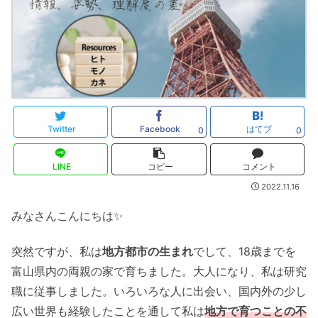
Twitter
Facebook
はてブ
0
0
LINE
コピー
コメント
2022.11.16
みなさんこんにちは✨
突然ですが、私は
地方都市の生まれ
でして、18歳までを
富山県内の両親の家で育ちました。大人になり、私は研究
職に従事しました。いろいろな人に出会い、国内外の少し
広い世界も経験したことを通して私は
地方で育つことの不