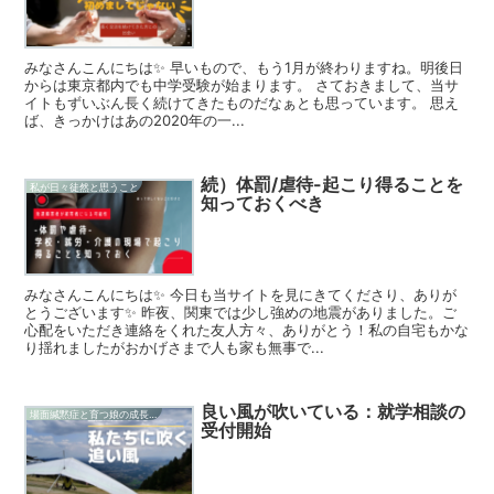
みなさんこんにちは✨ 早いもので、もう1月が終わりますね。明後日
からは東京都内でも中学受験が始まります。 さておきまして、当サ
イトもずいぶん長く続けてきたものだなぁとも思っています。 思え
ば、きっかけはあの2020年の一...
続）体罰/虐待-起こり得ることを
私が日々徒然と思うこと
知っておくべき
みなさんこんにちは✨ 今日も当サイトを見にきてくださり、ありが
とうございます✨ 昨夜、関東では少し強めの地震がありました。ご
心配をいただき連絡をくれた友人方々、ありがとう！私の自宅もかな
り揺れましたがおかげさまで人も家も無事で...
良い風が吹いている：就学相談の
場面緘黙症と育つ娘の成長記録
受付開始