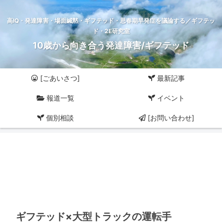
高IQ・発達障害・場面緘黙・ギフテッド・思春期早発症を議論する／ギフテッ
ド・2E研究室
10歳から向き合う発達障害/ギフテッド
[ごあいさつ]
最新記事
報道一覧
イベント
個別相談
[お問い合わせ]
ギフテッド×大型トラックの運転手