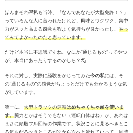
ほんまそれ🤣私も当時、『なんであなたが大型免許！？』
っていろんな人に言われたけれど、興味とワクワク、集中
力がスッと高まる感覚も程よく気持ちが良かったし、
やっ
てみてよかったのだと思っています。
だけど本当に不思議ですね。なにか“通じるもの”ってやつ
が、本当にあったりするのかしら？🤔
それに対し、実際に経験をかじってみた
今の私
には、そ
の“通じるもの”の感覚がちょっとだけでも分かるような気
がしています。
第一に、
大型トラックの運転は
めちゃくちゃ頭を使いま
す
。
腕力とかはそうでもない（運転自体はね）が、あれは
まさに頭脳フル回転の作業です。状況ごとに見るべきとこ
ろ気を配るべきところが次から次へと流れていって、同時