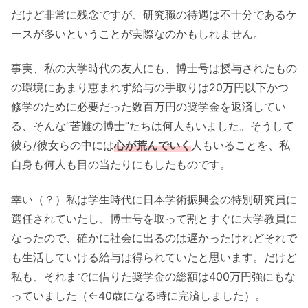
だけど非常に残念ですが、研究職の待遇は不十分であるケ
ースが多いということが実際なのかもしれません。
事実、私の大学時代の友人にも、博士号は授与されたもの
の環境にあまり恵まれず給与の手取りは20万円以下かつ
修学のために必要だった数百万円の奨学金を返済してい
る、そんな“苦難の博士”たちは何人もいました。そうして
彼ら/彼女らの中には
心が荒んでいく
人もいることを、私
自身も何人も目の当たりにもしたものです。
幸い（？）私は学生時代に日本学術振興会の特別研究員に
選任されていたし、博士号を取って割とすぐに大学教員に
なったので、確かに社会に出るのは遅かったけれどそれで
も生活していける給与は得られていたと思います。だけど
私も、それまでに借りた奨学金の総額は400万円強にもな
っていました（←40歳になる時に完済しました）。