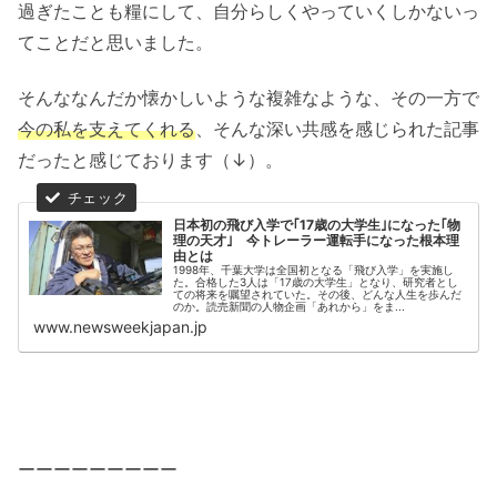
過ぎたことも糧にして、自分らしくやっていくしかないっ
てことだと思いました。
そんななんだか懐かしいような複雑なような、その一方で
今の私を支えてくれる
、そんな深い共感を感じられた記事
だったと感じております（↓）。
日本初の飛び入学で｢17歳の大学生｣になった｢物
理の天才｣ 今トレーラー運転手になった根本理
由とは
1998年、千葉大学は全国初となる「飛び入学」を実施し
た。合格した3人は「17歳の大学生」となり、研究者とし
ての将来を嘱望されていた。その後、どんな人生を歩んだ
のか。読売新聞の人物企画「あれから」をま...
www.newsweekjapan.jp
ーーーーーーーーー