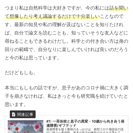
つまり私は自然科学は大好きですが、今の私には
話を聞い
て想像したり考え議論するだけで十分
楽しい
ことなので
す。最新の知見や私の理解が及ばないことを知りたけれ
ば、自分で論文を読むことも、知っていそうな友人などに
尋ねることもできるわけだし。科学との付き合い方は身の
回りの範疇で、自分なりに楽しんでいければ良いのだろう
と今の私は思っています。
だけどもしも。
本当にもしもの話ですが、息子があのコロナ禍に大きく調
子を崩さなければ、私はきっと今も研究職を続けていたと
思います。
#1: 一斉休校と息子の異変 - 10歳から向き合う発
達障害/ギフテッド
発達障害を疑う最初のきっかけは、新型コロナ感染症の流
行に伴う一斉休校。息子の気力や食欲がみるみる落ちて、