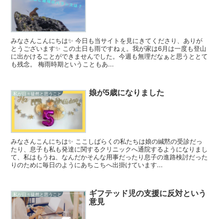
みなさんこんにちは✨ 今日も当サイトを見にきてくださり、ありが
とうございます✨ この土日も雨ですねぇ。我が家は6月は一度も登山
に出かけることができませんでした。今週も無理だなぁと思うととて
も残念。 梅雨時期ということもあ...
娘が5歳になりました
私が日々徒然と思うこと
みなさんこんにちは✨ ここしばらくの私たちは娘の緘黙の受診だっ
たり、息子も私も発達に関するクリニックへ通院するようになりまし
て、私はもうね、なんだかそんな用事だったり息子の進路検討だった
りのために毎日のようにあちこちへ出掛けています...
ギフテッド児の支援に反対という
私が日々徒然と思うこと
意見