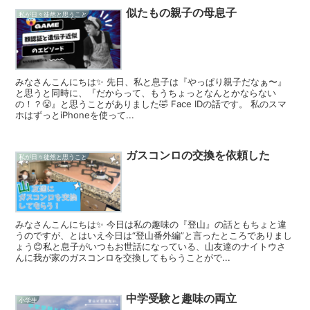
似たもの親子の母息子
私が日々徒然と思うこと
みなさんこんにちは✨ 先日、私と息子は『やっぱり親子だなぁ〜』
と思うと同時に、『だからって、もうちょっとなんとかならない
の！？😤』と思うことがありました🤣 Face IDの話です。 私のスマ
ホはずっとiPhoneを使って...
ガスコンロの交換を依頼した
私が日々徒然と思うこと
みなさんこんにちは✨ 今日は私の趣味の『登山』の話ともちょと違
うのですが、とはいえ今日は“登山番外編”と言ったところでありまし
ょう😊私と息子がいつもお世話になっている、山友達のナイトウさ
んに我が家のガスコンロを交換してもらうことがで...
中学受験と趣味の両立
小学生