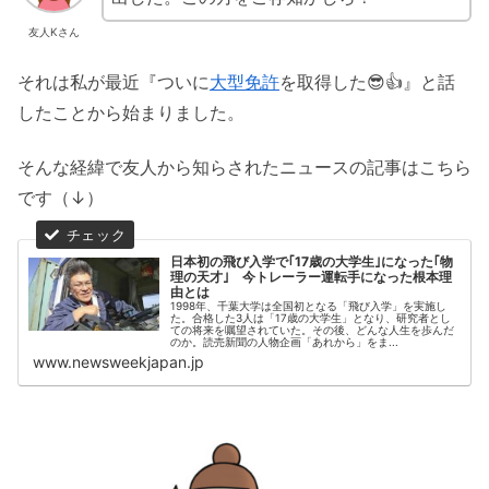
友人Kさん
それは私が最近『ついに
大型免許
を取得した😎👍』と話
したことから始まりました。
そんな経緯で友人から知らされたニュースの記事はこちら
です（↓）
日本初の飛び入学で｢17歳の大学生｣になった｢物
理の天才｣ 今トレーラー運転手になった根本理
由とは
1998年、千葉大学は全国初となる「飛び入学」を実施し
た。合格した3人は「17歳の大学生」となり、研究者とし
ての将来を嘱望されていた。その後、どんな人生を歩んだ
のか。読売新聞の人物企画「あれから」をま...
www.newsweekjapan.jp