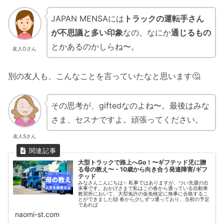
JAPAN MENSAには
トラックの運転手さん
が不思議と多い印象
なの。なにか
通じるもの
とかあるのかしらね〜。
友人Oさん
別の友人も、こんなことを言っていたなと思います🤔
その思考が、giftedなのよね〜。最後はみな
さま、セスナですよ。頑張ってください。
友人Sさん
大型トラックで路上へGo！〜ギフテッド児に贈
る母の教え〜 - 10歳から向き合う発達障害/ギフ
テッド
みなさんこんにちは✨ 私事ではありますが、つい先週の出
来事です。おかげさまで私はこの春から通っている自動車
教習所において、大型免許の仮免検定に無事に合格するこ
とができました🙌 春から少しずつ通っており、当初の予定
であれば
naomi-st.com