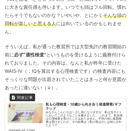
に大きな責任感も伴います。いつでも頭はフル回転。慣れ
たらそうでもないのかな？いやいや、とにかく
そんな頭の
回転
が楽しいと思える人
には向いているのかもしれませ
ん。
そういえば。私が通った教習所では大型免許の教習開始の
前に
必ず“適性検査”
というものを受けるように義務付けら
れておりました。その内容は、なんと私が昨年に受けた
WAIS-IV（：IQを算出する心理検査です）の検査内容にも
そっくりな問題が出題されていたことはきっと何か意図が
あったに違いない（↓）。
私も心理検査 - 10歳から向き合う発達障害/ギフ
テッド
みなさんこんにちは✨ 少し前になりますが、私は当サイト
においてこのようなことを書きました。 これまで、私自身
は心理検査を受けたことはありません。子供の頃に集団検
査は受けましたが、その結果は（私の母は少しは知らされ
たようで
naomi-st.com