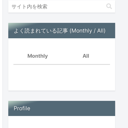
よく読まれている記事 (Monthly / All)
Monthly
All
好きなことだけ
脳内音楽が流れている
親の孤立と子供の孤立〜
オンラインイベントを振
Profile
場面緘黙児は頭がいい？
り返って〜
思春期早発症の診断を受