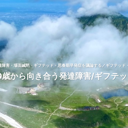
発達障害・場面緘黙・ギフテッド・思春期早発症を議論する／ギフテッド・
0歳から向き合う発達障害/ギフテ