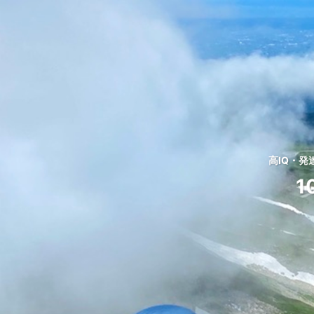
高IQ・
1