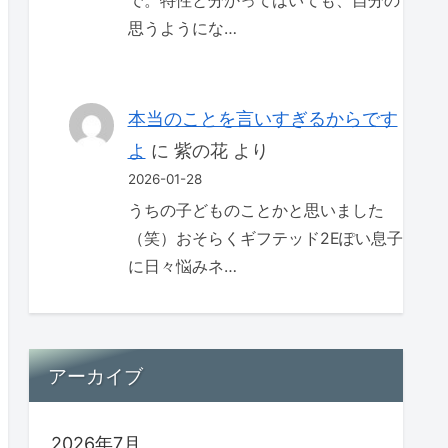
で。特性と分かってはいても、自分の
思うようにな…
本当のことを言いすぎるからです
よ
に
紫の花
より
2026-01-28
うちの子どものことかと思いました
（笑）おそらくギフテッド2Eぽい息子
に日々悩みネ…
アーカイブ
2026年7月