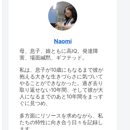
けて
息子のIQ：2回目の
WISC-IV検査
息子のIQ：2回目の
WISC-IV検査
思春期早発症の診断を受
けて
Naomi
母、息子、娘ともに高IQ。発達障
高IQの女の子、思春期が
大変
害、場面緘黙、ギフテッド。
食べ物をよくこぼすこと
と対応策
私は、息子が10歳にもなるまで彼が
抱える大きな生きづらさに気づいて
やることができなかった。過ぎ去り
取り返せない10年間、そして彼が大
人になるまでのあと10年間をまっす
ぐに見つめ、
多方面にリソースを求めながら、私
たちの特性に向き合う日々を記録し
ます。