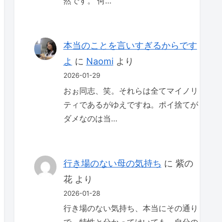
然です。 何…
本当のことを言いすぎるからです
よ
に
Naomi
より
2026-01-29
おぉ同志、笑。それらは全てマイノリ
ティであるがゆえですね。ポイ捨てが
ダメなのは当…
行き場のない母の気持ち
に
紫の
花
より
2026-01-28
行き場のない気持ち、本当にその通り