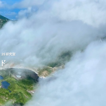
2E研究室
ッド