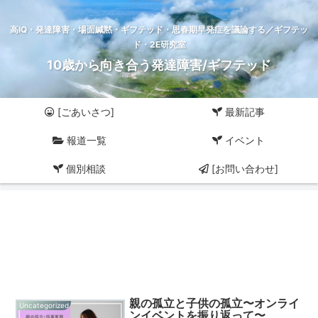
高IQ・発達障害・場面緘黙・ギフテッド・思春期早発症を議論する／ギフテッ
ド・2E研究室
10歳から向き合う発達障害/ギフテッド
[ごあいさつ]
最新記事
報道一覧
イベント
個別相談
[お問い合わせ]
親の孤立と子供の孤立〜オンライ
Uncategorized
ンイベントを振り返って〜