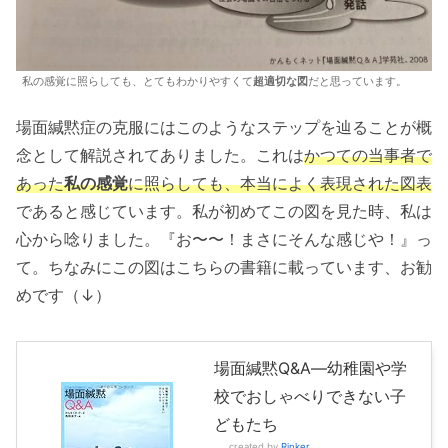
私の感覚に照らしても、とてもわかりやすくて
超適切な図
だと思っています。
場面緘黙症の克服にはこのようなステップを辿ることが概
念として解説されてありました。これは
かつての当事者で
あった
私の感覚
に照らしても、本当によく表現された図表
であると感じています。私が初めてこの図を見た時、私は
心から唸りました。『お〜〜！まさにそんな感じや！』っ
て。ちなみにこの図はこちらの書籍に載っています、お勧
めです（↓）
場面緘黙Q&A―幼稚園や学
校でおしゃべりできない子
どもたち
created by
Rinker