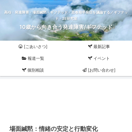
高IQ・発達障害・場面緘黙・ギフテッド・思春期早発症を議論する／ギフテッ
ド・2E研究室
10歳から向き合う発達障害/ギフテッド
[ごあいさつ]
最新記事
報道一覧
イベント
個別相談
[お問い合わせ]
場面緘黙：情緒の安定と行動変化