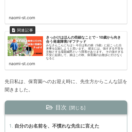
naomi-st.com
きっかけはほんの些細なことで - 10歳から向き
合う発達障害/ギフテッド
みなさんこんにちは✨ 今日は私の娘（5歳）に起こった出
来事を記録しようと思います。 彼女には、強すぎる不安を
主軸とする場面緘黙という障害があります。 その強すぎる
不安に起因して、娘はこの秋、保育園のお散歩に行けなく
なると
naomi-st.com
先日私は、保育園へのお迎え時に、先生方からこんな話を
聞きました。
目次
自分のお名前を、不慣れな先生に言えた