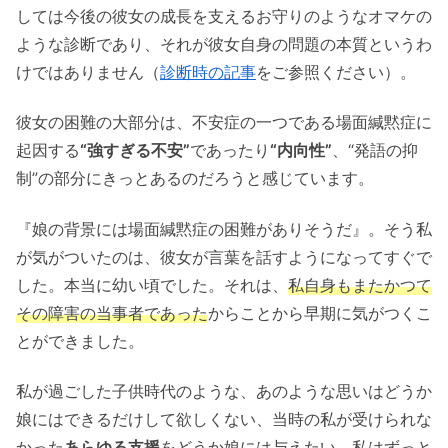
しては今後の彼女の成長を支えるお守りのようなオマケの
ような診断であり、それが彼女自身の問題の本質というわ
けではありません（
診断時の記事
をご参照ください）。
彼女の困難の大部分は、不安症の一つである場面緘黙症に
起因する
“強すぎる不安”
であったり
“内向性”
、“発語の抑
制”の部分にきっとあるのだろうと感じています。
『娘の背景には場面緘黙症の困難がありそうだ』。そう私
が気がついたのは、彼女が言葉を話すようになってすぐで
した。本当に幼い頃でした。それは、
私自身もまたかつて
その障害の当事者であった
からことから早期に気がつくこ
とができました。
私が過ごした子供時代のような、あのような思いはどうか
娘にはできるだけして欲しくない、当時の私が受けられな
かった
あらゆる支援
をどうか娘には与えたい。私はずっと