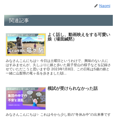
Naomi
関連記事
よく話し、動画映えをする可愛い
場面緘黙症と育つ娘の成長記録
娘（場面緘黙）
みなさんこんにちは✨ 今日は土曜日というわけで、興味のない人に
はすみませんが、久しぶりに娘と歩いた親子登山の様子などを記録さ
せていただこうと思います😊 2023年1月8日、この日私は5歳の娘と
一緒に山梨県の竜ヶ岳を歩きました🙌...
模試が受けられなかった話
場面緘黙症と育つ娘の成長記録
みなさんこんにちは✨ これは今から少し前の“冬休み中”の出来事です