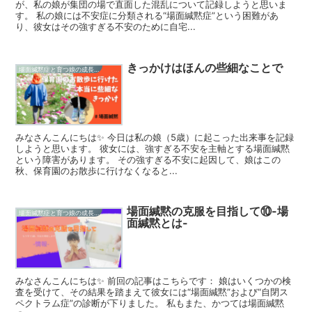
が、私の娘が集団の場で直面した混乱について記録しようと思いま
す。 私の娘には不安症に分類される“場面緘黙症”という困難があ
り、彼女はその強すぎる不安のために自宅...
きっかけはほんの些細なことで
場面緘黙症と育つ娘の成長記録
みなさんこんにちは✨ 今日は私の娘（5歳）に起こった出来事を記録
しようと思います。 彼女には、強すぎる不安を主軸とする場面緘黙
という障害があります。 その強すぎる不安に起因して、娘はこの
秋、保育園のお散歩に行けなくなると...
場面緘黙の克服を目指して⑩-場
場面緘黙症と育つ娘の成長記録
面緘黙とは-
みなさんこんにちは✨ 前回の記事はこちらです： 娘はいくつかの検
査を受けて、その結果を踏まえて彼女には“場面緘黙”および“自閉ス
ペクトラム症”の診断が下りました。 私もまた、かつては場面緘黙