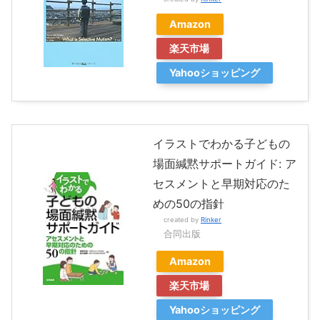
Amazon
楽天市場
Yahooショッピング
イラストでわかる子どもの
場面緘黙サポートガイド: ア
セスメントと早期対応のた
めの50の指針
created by
Rinker
合同出版
Amazon
楽天市場
Yahooショッピング