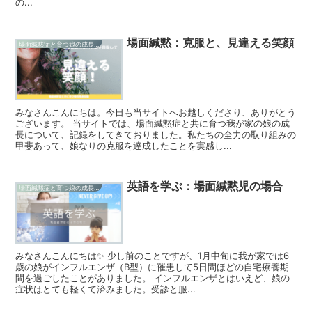
の...
場面緘黙：克服と、見違える笑顔
場面緘黙症と育つ娘の成長記録
みなさんこんにちは。今日も当サイトへお越しくださり、ありがとう
ございます。 当サイトでは、場面緘黙症と共に育つ我が家の娘の成
長について、記録をしてきておりました。私たちの全力の取り組みの
甲斐あって、娘なりの克服を達成したことを実感し...
英語を学ぶ：場面緘黙児の場合
場面緘黙症と育つ娘の成長記録
みなさんこんにちは✨ 少し前のことですが、1月中旬に我が家では6
歳の娘がインフルエンザ（B型）に罹患して5日間ほどの自宅療養期
間を過ごしたことがありました。 インフルエンザとはいえど、娘の
症状はとても軽くて済みました。受診と服...