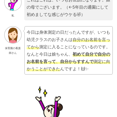
の母でございます。（←5年目の通園にして
初めましてな感じがウケる🤣）
私
今日は身体測定の日だったんですが、いつも
幼児クラスのお子さんは
自分のお名前を言っ
てから
測定に入ることになっているのです。
保育園の看護
師さん
なんと今日は娘ちゃん、
初めて自分で自分の
お名前を言って
、
自分からすすんで
測定に向
かうことができた
んですよ！🙌✨