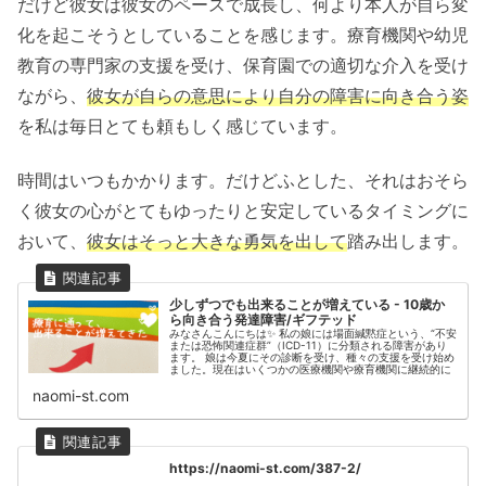
だけど彼女は彼女のペースで成長し、何より本人が自ら変
化を起こそうとしていることを感じます。療育機関や幼児
教育の専門家の支援を受け、保育園での適切な介入を受け
ながら、
彼女が自らの意思により自分の障害に向き合う姿
を私は毎日とても頼もしく感じています。
時間はいつもかかります。だけどふとした、それはおそら
く彼女の心がとてもゆったりと安定しているタイミングに
おいて、
彼女はそっと大きな勇気を出して
踏み出します。
少しずつでも出来ることが増えている - 10歳か
ら向き合う発達障害/ギフテッド
みなさんこんにちは✨ 私の娘には場面緘黙症という、“不安
または恐怖関連症群”（ICD-11）に分類される障害があり
ます。 娘は今夏にその診断を受け、種々の支援を受け始め
ました。現在はいくつかの医療機関や療育機関に継続的に
naomi-st.com
https://naomi-st.com/387-2/