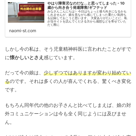
やはり障害児なのだな...と思ってしまった - 10
歳から向き合う発達障害/ギフテッド
みなさんこんにちは✨ 今日はちょっと後ろ向きになるかも
しれませんが、娘を見ながら感じてしまった重たい気持ち
を記録しておこうと思います。 大変ありがたいことに、私
が当サイトを読んでくださる方から感想などを寄せていた
だく際に
naomi-st.com
しかし今の私は、そう児童精神科医に言われたことがすで
に
懐かしいとさえ
感じています。
だって今の娘は、
少しずつではありますが変わり始めてい
る
のです。それは多くの人が喜んでくれる、驚くべき変化
です。
もちろん同年代の他のお子さんと比べてしまえば、娘の対
外コミュニケーションは今も全く同じようには及びませ
ん。