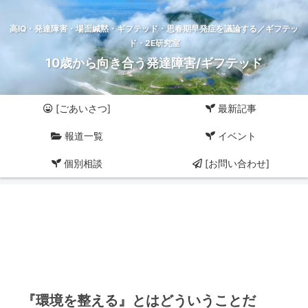
高IQ・発達障害・場面緘黙・ギフテッド・思春期早発症を議論する／ギフテッ
ド・2E研究室
10歳から向き合う発達障害/ギフテッド
[ごあいさつ]
最新記事
報道一覧
イベント
個別相談
[お問い合わせ]
『環境を整える』とはどういうことだ