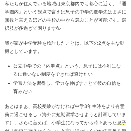
私たちが住んでいる地域は東京都内でも都心に近く、『通
学圏内』という観点で言えば息子の中学の進学先はまさに
無数と言えるほどの学校の中から選ぶことが可能です。選
択肢が多過ぎて困ります💦
我が家が中学受験を検討したことは、以下の2点を主な動
機としています。
公立中学での『内申点』という、息子には不利にな
るに違いない制度をできれば避けたい
学習方法を習得し、学力を伸ばすことで彼の自信を
育みたい
あとはまぁ、高校受験がなければ中学3年生時をより有意
義に過ごせるし（海外に短期留学させようと計画していま
す）、さらに言えば、小学生になってから時々あった
息子
が『学校に行きたくない』と言い得たいくつかの事象を鑑