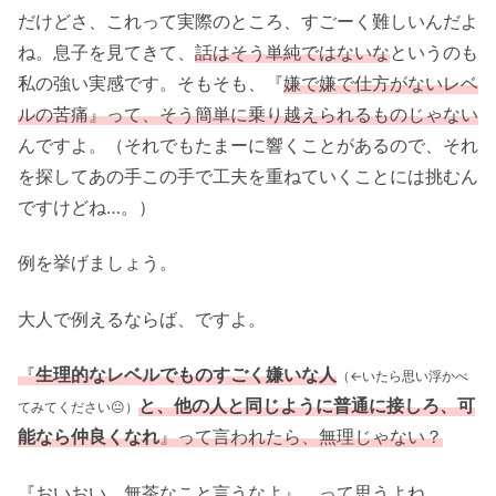
だけどさ、これって実際のところ、すごーく難しいんだよ
ね。息子を見てきて、
話はそう単純ではないな
というのも
私の強い実感です。そもそも、『
嫌で嫌で仕方がないレベ
ルの苦痛』って、そう簡単に乗り越えられるものじゃない
んですよ。（それでもたまーに響くことがあるので、それ
を探してあの手この手で工夫を重ねていくことには挑むん
ですけどね…。）
例を挙げましょう。
大人で例えるならば、ですよ。
『
生理的なレベルでものすごく嫌いな人
（←いたら思い浮かべ
と、他の人と同じように普通に接しろ、可
てみてください😐）
能なら仲良くなれ
』って言われたら、無理じゃない？
『おいおい、無茶なこと言うなよ』、って思うよね。