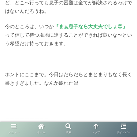
ど、どこへ行っても息子の困難は全てが解決されるわけで
はないんだろうね。
今のところは、いつか
『まぁ息子なら大丈夫でしょ😊』
って信じて待つ境地に達することができれば良いな〜とい
う希望だけ持っておきます。
ホントにここまで。今日はだらだらとまとまりもなく長く
書きすぎました。なんか疲れた😅
ーーーーーーーーー
イベント（不定期）・個別相談（小枠）を開催していま
メニュー
ホーム
検索
トップ
サイドバー