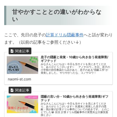
甘やかすこととの違いがわからな
い
ここで、先日の息子の
計算ドリル隠蔽事件
へと話が変わり
ます。（以前の記事をご参照ください↓）
息子の隠蔽と発覚 - 10歳から向き合う発達障害/
ギフテッド
みなさんこんにちは✨ 今日も当サイトを見にきてくださ
り、ありがとうございます✨ アノヤロウ… 今日、息子の
小学校の担任教諭から話があり、息子のある“隠蔽工作”が
発覚しました。 やりやがったな、コノヤロウ！
naomi-st.com
隠蔽の言い分 - 10歳から向き合う発達障害/ギフ
テッド
みなさんこんにちは✨ 今日も当サイトを見にきてくださ
り、ありがとうございます✨ 先週末に発覚した息子の隠
蔽：我が家の計算ドリル事件についての続きです。 とのこ
とでした😭 目次 計算ドリル隠蔽事件の実態夫は大爆笑面
倒くさい