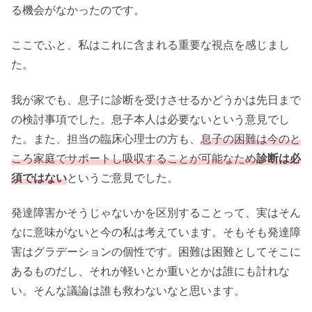
る機会がなかったのです。
ここでふと、私はこれに含まれる重要な視点を感じまし
た。
我が家でも、息子に診断を受けさせるかどうかは先日まで
の検討事項でした。息子本人は必要ないという意見でし
た。また、担当の臨床心理士の方も、
息子の困難は今のと
ころ家庭でサポートし吸収することが可能なため
診断は必
須ではない
というご意見でした。
発達障害かそうじゃないかを区別することって、実はそん
なに意味がないと今の私は考えています。そもそも発達障
害はグラデーションの個性です。困難は困難としてそこに
あるものだし、それが軽いとか重いとかは誰にも計れな
い。そんな議論は誰も救わないなと思います。