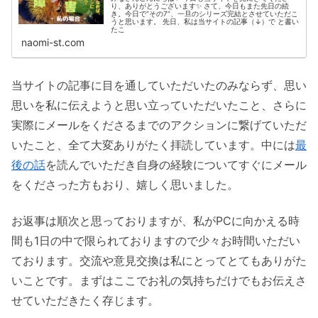
り、ありがとうございます✨ さて、今日もまた先日の続
き。今日で“その7”、一旦のシリーズ完結とさせていただこ
うと思います。 先日、私は当サイトの記事（↓）で と書い
たこ
naomi-st.com
当サイトの記事に目を通していただいたのみならず、思い
思いを私に伝えようと思い立っていただいたこと、さらに
実際にメールをくださるまでのアクションに繋げていただ
いたこと、全て大変ありがたく拝読しています。中には
最
後の話
を読んでいただき自身の経験についてすぐにメール
をくださった方もおり、嬉しく思いました。
お返事は順次と思っておりますが、私がPCに向かえる時
間も1日の中で限られておりますので少々お時間いただい
ております。交流や意見交換は私にとってとてもありがた
いことです。まずはここでお礼の気持ちだけでもお伝えさ
せていただきたく存じます。