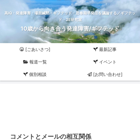
高IQ・発達障害・場面緘黙・ギフテッド・思春期早発症を議論する／ギフテッ
ド・2E研究室
10歳から向き合う発達障害/ギフテッド
[ごあいさつ]
最新記事
報道一覧
イベント
個別相談
[お問い合わせ]
コメントとメールの相互関係