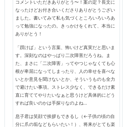
コメントいただきありがとう〜！案の定？長文に
なったけどお付き合いくださりありがとうござい
ました。書いてみて私も気づくところいろいろあ
って勉強になったの。きっかけをくれて、本当に
ありがとう！
「躓けば」という言葉、怖いけど真実だと思いま
す。深刻なのはやっぱり二次障害だろうね。ま
た、まさに「二次障害」ってやつじゃなくても心
根が卑屈になってしまったり、人の幸せを喜べな
いとか意見を聞けないとか、そういうものも全力
で避けたい事項。ストレス少なく、できるだけ素
直に育ててやりたいなぁと思うけど具体的にどう
すれば良いのかは手探りなのよね…
息子君は笑顔で挨拶もできるし（←子供の頃の自
分に爪の垢などもらいたい！）、将来がとても楽