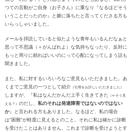
つての言動がご自身（お子さん）に重なり『なるほどそう
いうことだったのか』と腑に落ちたと言ってくださる方も
いらっしゃいました。
メールを拝読していると似たような青年もいるんだなぁと
思って不思議（＋がんばれよ）な気持ちなったり、反対に
もっと周りに頼ればいいのにって心配になってしまう話も
聞きました。
また、私に対するいろいろなご意見もいただきました。あ
くまでご意見の一つとして紹介
（引用をお許しいただきました）
しますが、『私はなんだかんだ上手く生きてきた
（←そう見
のだし、
私のそれは発達障害ではないのではない
える？）
か
』と言われる方もありました。なるほど、私の場合
は“困難”が軽度に見えるとのこと。それに私は確かに診断
を受けたことはありません。これまで診断を受けようとす