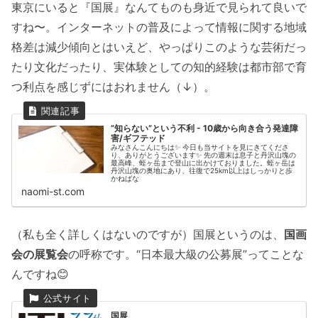
東京にいると『国展』なんてものも身近で見られて良いで
すね〜。インターネットの普及によって情報に関する地域
格差は減少傾向とはいえど、やっぱりこのような芸術だっ
たり文化だったり、実体験としての知的経験は都市部で育
つ利点を感じずにはおれません（↓）。
”知らない”という不利 - 10歳から向き合う発達障
害/ギフテッド
みなさんこんにちは✨ 今日も当サイトを見にきてくださ
り、ありがとうございます✨ 先の週末は息子と丹沢山塊の
最高峰、蛭ヶ岳まで登山に出かけておりました。蛭ヶ岳は
丹沢山塊の奥地にあり、往復で25km以上はしっかりと歩
かねばな
naomi-st.com
（私も全く詳しくはないのですが）国展というのは、
国画
会の展覧会
の呼称です。“日本最大級の公募展”ってことな
んですね😊
国展