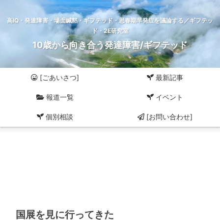
高IQ・発達障害・場面緘黙・ギフテッド・思春期早発症を議論する／ギフテッ
ド・2E研究室
10歳から向き合う発達障害/ギフテッド
[ごあいさつ]
最新記事
報道一覧
イベント
個別相談
[お問い合わせ]
国展を見に行ってきた