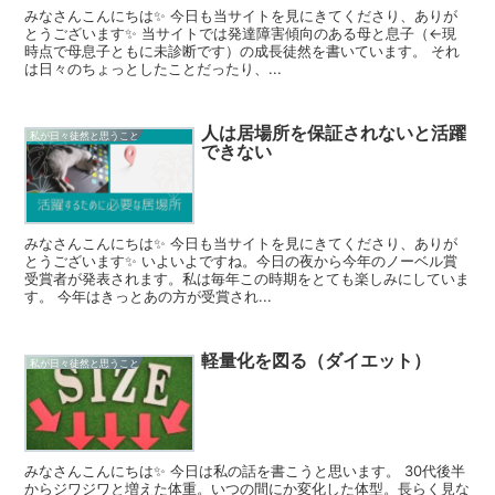
みなさんこんにちは✨ 今日も当サイトを見にきてくださり、ありが
とうございます✨ 当サイトでは発達障害傾向のある母と息子（←現
時点で母息子ともに未診断です）の成長徒然を書いています。 それ
は日々のちょっとしたことだったり、...
人は居場所を保証されないと活躍
私が日々徒然と思うこと
できない
みなさんこんにちは✨ 今日も当サイトを見にきてくださり、ありが
とうございます✨ いよいよですね。今日の夜から今年のノーベル賞
受賞者が発表されます。私は毎年この時期をとても楽しみにしていま
す。 今年はきっとあの方が受賞され...
軽量化を図る（ダイエット）
私が日々徒然と思うこと
みなさんこんにちは✨ 今日は私の話を書こうと思います。 30代後半
からジワジワと増えた体重。いつの間にか変化した体型。長らく見な