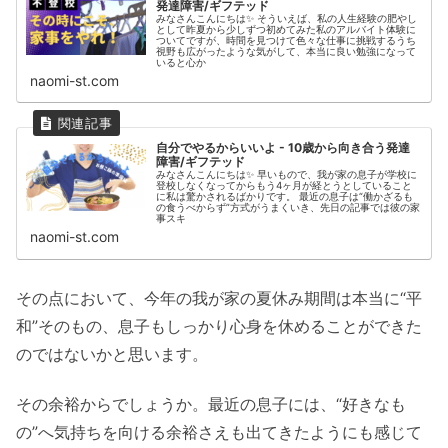
発達障害/ギフテッド
みなさんこんにちは✨ そういえば、私の人生経験の肥やし
として昨夏から少しずつ初めてみた私のアルバイト体験に
ついてですが、時間を見つけて色々な仕事に挑戦するうち
視野も広がったような気がして、本当に良い勉強になって
いると心か
naomi-st.com
自分でやるからいいよ - 10歳から向き合う発達
障害/ギフテッド
みなさんこんにちは✨ 早いもので、我が家の息子が学校に
登校しなくなってからもう4ヶ月が経とうとしていること
に私は驚かされるばかりです。 最近の息子は“働かざるも
の食うべからず”方式がうまくいき、先日の記事では彼の家
事スキ
naomi-st.com
その点において、今年の我が家の夏休み期間は本当に“平
和”そのもの、息子もしっかり心身を休めることができた
のではないかと思います。
その余裕からでしょうか。最近の息子には、“好きなも
の”へ気持ちを向ける余裕さえも出てきたようにも感じて