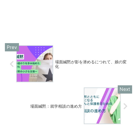
場面緘黙が影を潜めるにつれて、娘の変
化
場面緘黙：就学相談の進め方