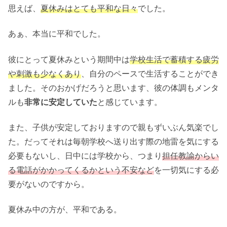
思えば、
夏休みは
とても
平和な日々
でした。
あぁ、本当に平和でした。
彼にとって夏休みという期間中は
学校生活で蓄積する疲労
や刺激も少なくあり
、自分のペースで生活することができ
ました。そのおかげだろうと思います、彼の体調もメンタ
ルも
非常に安定していた
と感じています。
また、子供が安定しておりますので親もずいぶん気楽でし
た。だってそれは毎朝学校へ送り出す際の地雷を気にする
必要もないし、日中には学校から、つまり
担任教諭からい
る電話がかかってくるかという不安など
を一切気にする必
要がないのですから。
夏休み中の方が、平和である。