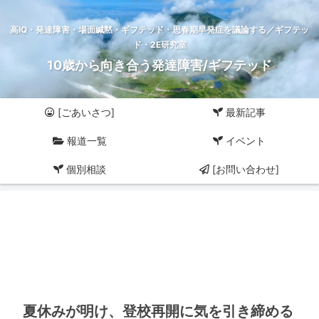
高IQ・発達障害・場面緘黙・ギフテッド・思春期早発症を議論する／ギフテッ
ド・2E研究室
10歳から向き合う発達障害/ギフテッド
[ごあいさつ]
最新記事
報道一覧
イベント
個別相談
[お問い合わせ]
夏休みが明け、登校再開に気を引き締める