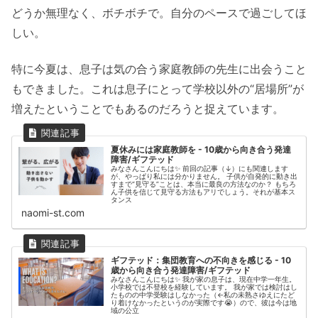
どうか無理なく、ボチボチで。自分のペースで過ごしてほ
しい。
特に今夏は、息子は気の合う家庭教師の先生に出会うこと
もできました。これは息子にとって学校以外の“居場所”が
増えたということでもあるのだろうと捉えています。
夏休みには家庭教師を - 10歳から向き合う発達
障害/ギフテッド
みなさんこんにちは✨ 前回の記事（↓）にも関連します
が、やっぱり私には分かりません。 子供が自発的に動き出
すまで“見守る”ことは、本当に最良の方法なのか？ もちろ
ん子供を信じて見守る方法もアリでしょう。それが基本ス
タンス
naomi-st.com
ギフテッド：集団教育への不向きを感じる - 10
歳から向き合う発達障害/ギフテッド
みなさんこんにちは✨ 我が家の息子は、現在中学一年生。
小学校では不登校を経験しています。 我が家では検討はし
たものの中学受験はしなかった（←私の未熟さゆえにたど
り着けなかったというのが実際です😭）ので、彼は今は地
域の公立