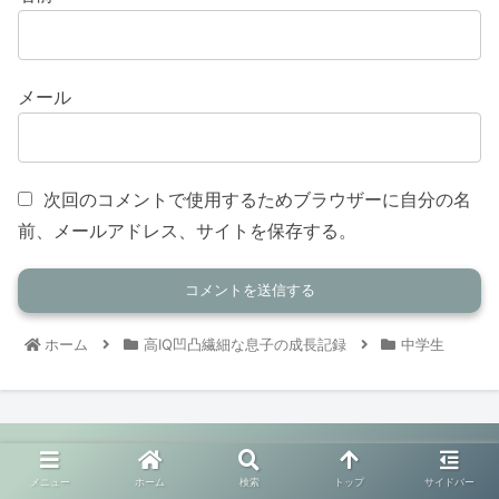
メール
次回のコメントで使用するためブラウザーに自分の名
前、メールアドレス、サイトを保存する。
ホーム
高IQ凹凸繊細な息子の成長記録
中学生
メニュー
ホーム
検索
トップ
サイドバー
10歳から向き合う発達障害/ギフテッド