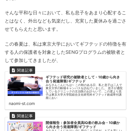
そんな平和な日々において、私も息子をあまり心配するこ
とはなく、外出なども気楽だし、充実した夏休みを過ごさ
せてもらえたと思います。
この春夏は、私は東京大学においてギフテッドの特徴を有
する人の保護者を対象としたSENGプログラムの被験者と
して参加してきましたが、
ギフテッド研究の被験者として - 10歳から向き
合う発達障害/ギフテッド
みなさんこんにちは✨ この秋のある日、私と息子は二人で
東京大学の駒場キャンパスを訪ねていました。 息子が通院
しているクリニックの主治医のお計らいで、この度より息
子は東京大学大学院総合文化研究科ギフテッド創成寄付講
座におい
naomi-st.com
開催報告：参加者全員高IQ者の飲み会 - 10歳か
ら向き合う発達障害/ギフテッド
みなさんこんにちは✨ 少し前のことですが、とても楽しい