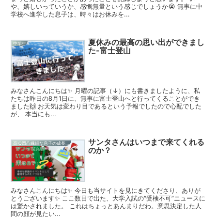
や、嬉しいっていうか、感慨無量という感じでしょうか😭 無事に中
学校へ進学した息子は、時々はお休みを...
夏休みの最高の思い出ができまし
中学生
た-富士登山
みなさんこんにちは✨ 月曜の記事（↓）にも書きましたように、私
たちは昨日の8月1日に、無事に富士登山へと行ってくることができ
ました🙌 お天気は変わり目であるという予報でしたので心配でした
が、 本当にも...
サンタさんはいつまで来てくれる
高IQ凹凸繊細な息子の成長記録
のか？
みなさんこんにちは✨ 今日も当サイトを見にきてくださり、ありが
とうございます✨ ここ数日で出た、大学入試の“受検不可”ニュースに
は驚かされました。 これはちょっとあんまりだわ。意思決定した人
間の顔が見たい...