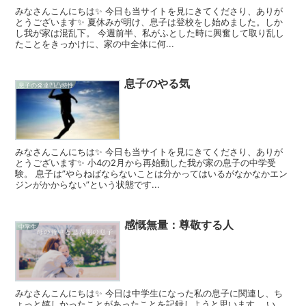
みなさんこんにちは✨ 今日も当サイトを見にきてくださり、ありが
とうございます✨ 夏休みが明け、息子は登校をし始めました。しか
し我が家は混乱下。 今週前半、私がふとした時に興奮して取り乱し
たことをきっかけに、家の中全体に何...
息子のやる気
息子の発達凹凸特性
みなさんこんにちは✨ 今日も当サイトを見にきてくださり、ありが
とうございます✨ 小4の2月から再始動した我が家の息子の中学受
験。 息子は”やらねばならないことは分かってはいるがなかなかエン
ジンがかからない”という状態です...
感慨無量：尊敬する人
中学生
みなさんこんにちは✨ 今日は中学生になった私の息子に関連し、ち
ょっと嬉しかったことがあったことを記録しようと思います。 い