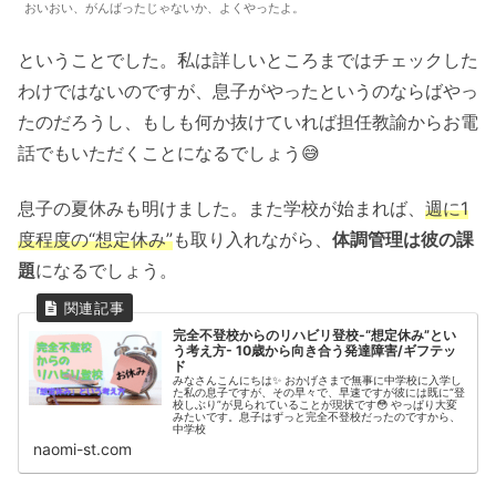
おいおい、がんばったじゃないか、よくやったよ。
ということでした。私は詳しいところまではチェックした
わけではないのですが、息子がやったというのならばやっ
たのだろうし、もしも何か抜けていれば担任教諭からお電
話でもいただくことになるでしょう😅
息子の夏休みも明けました。また学校が始まれば、
週に1
度程度の“想定休み”
も取り入れながら、
体調管理は彼の課
題
になるでしょう。
完全不登校からのリハビリ登校-“想定休み”とい
う考え方- 10歳から向き合う発達障害/ギフテッ
ド
みなさんこんにちは✨ おかげさまで無事に中学校に入学し
た私の息子ですが、その早々で、早速ですが彼には既に“登
校しぶり”が見られていることが現状です😳 やっぱり大変
みたいです。息子はずっと完全不登校だったのですから、
中学校
naomi-st.com