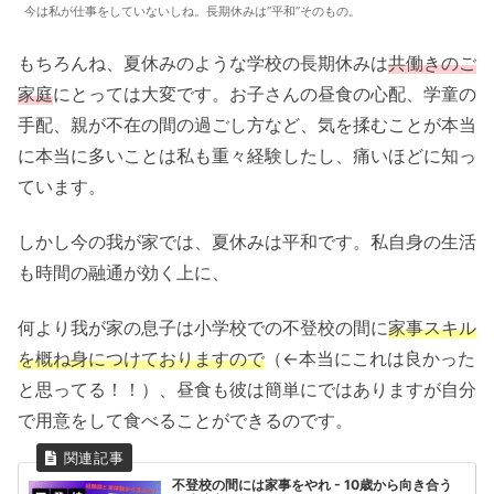
今は私が仕事をしていないしね。長期休みは“平和”そのもの。
もちろんね、夏休みのような学校の長期休みは
共働きのご
家庭
にとっては大変です。お子さんの昼食の心配、学童の
手配、親が不在の間の過ごし方など、気を揉むことが本当
に本当に多いことは私も重々経験したし、痛いほどに知っ
ています。
しかし今の我が家では、夏休みは平和です。私自身の生活
も時間の融通が効く上に、
何より我が家の息子は小学校での不登校の間に
家事スキル
を概ね身につけておりますので
（←本当にこれは良かった
と思ってる！！）、昼食も彼は簡単にではありますが自分
で用意をして食べることができるのです。
不登校の間には家事をやれ - 10歳から向き合う