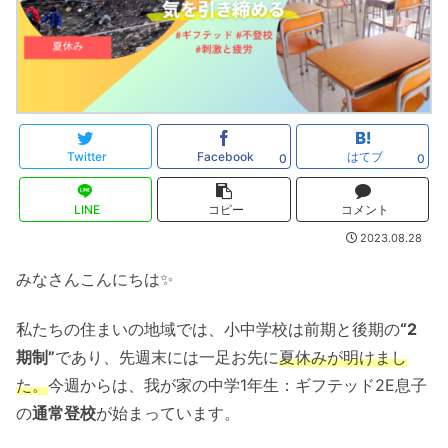
Twitter
Facebook
はてブ
0
0
LINE
コピー
コメント
2023.08.28
みなさんこんにちは✨
私たちの住まいの地域では、小中学校は前期と後期の
“2
期制”
であり、先週末には一足お先に
夏休みが明けまし
た。
今週からは、我が家の中学1年生：ギフテッド2E息子
の
通常登校
が始まっています。