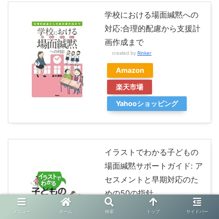
学校における場面緘黙への
対応:合理的配慮から支援計
画作成まで
created by
Rinker
Amazon
楽天市場
Yahooショッピング
イラストでわかる子どもの
場面緘黙サポートガイド: ア
セスメントと早期対応のた
めの50の指針
created by
Rinker
メニュー
ホーム
検索
トップ
サイドバー
合同出版