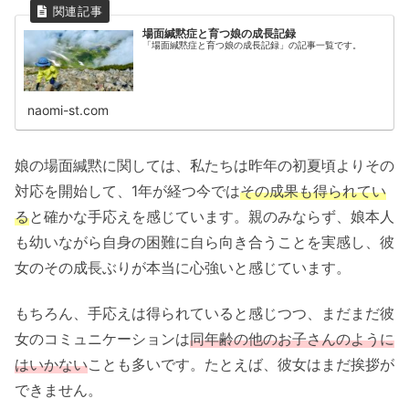
場面緘黙症と育つ娘の成長記録
「場面緘黙症と育つ娘の成長記録」の記事一覧です。
naomi-st.com
娘の場面緘黙に関しては、私たちは昨年の初夏頃よりその
対応を開始して、1年が経つ今では
その成果も得られてい
る
と確かな手応えを感じています。親のみならず、娘本人
も幼いながら自身の困難に自ら向き合うことを実感し、彼
女のその成長ぶりが本当に心強いと感じています。
もちろん、手応えは得られていると感じつつ、まだまだ彼
女のコミュニケーションは
同年齢の他のお子さんのように
はいかない
ことも多いです。たとえば、彼女はまだ挨拶が
できません。