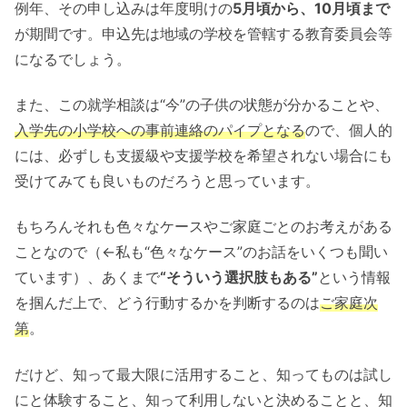
例年、その申し込みは年度明けの
5月頃から、10月頃まで
が期間です。申込先は地域の学校を管轄する教育委員会等
になるでしょう。
また、この就学相談は“今”の子供の状態が分かることや、
入学先の小学校への事前連絡のパイプとなる
ので、個人的
には、必ずしも支援級や支援学校を希望されない場合にも
受けてみても良いものだろうと思っています。
もちろんそれも色々なケースやご家庭ごとのお考えがある
ことなので（←私も“色々なケース”のお話をいくつも聞い
ています）、あくまで
“そういう選択肢もある”
という情報
を掴んだ上で、どう行動するかを判断するのは
ご家庭次
第
。
だけど、知って最大限に活用すること、知ってものは試し
にと体験すること、知って利用しないと決めることと、知