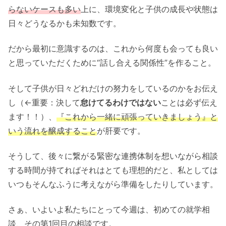
らないケースも多い
上に、環境変化と子供の成長や状態は
日々どうなるかも未知数です。
だから最初に意識するのは、これから何度も会っても良い
と思っていただくために“話し合える関係性”を作ること。
そして子供が日々どれだけの努力をしているのかをお伝え
し（←重要：決して
怠けてるわけではない
ことは必ず伝え
ます！！）、
『これから一緒に頑張っていきましょう』と
いう流れを醸成すること
が肝要です。
そうして、後々に繋がる緊密な連携体制を想いながら相談
する時間が持てればそれはとても理想的だと、私としては
いつもそんなふうに考えながら準備をしたりしています。
さぁ、いよいよ私たちにとって今週は、初めての就学相
談、その第1回目の相談です。