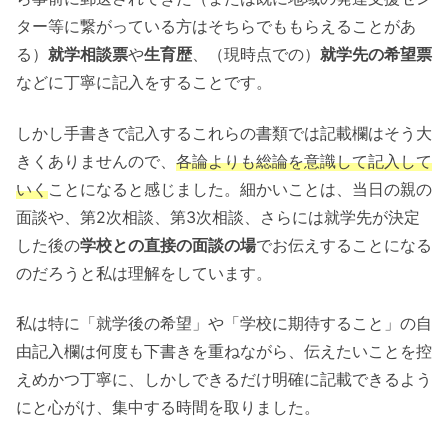
ター等に繋がっている方はそちらでももらえることがあ
る）
就学相談票
や
生育歴
、（現時点での）
就学先の希望票
などに丁寧に記入をすることです。
しかし手書きで記入するこれらの書類では記載欄はそう大
きくありませんので、
各論よりも総論を意識して記入して
いく
ことになると感じました。細かいことは、当日の親の
面談や、第2次相談、第3次相談、さらには就学先が決定
した後の
学校との直接の面談の場
でお伝えすることになる
のだろうと私は理解をしています。
私は特に「就学後の希望」や「学校に期待すること」の自
由記入欄は何度も下書きを重ねながら、伝えたいことを控
えめかつ丁寧に、しかしできるだけ明確に記載できるよう
にと心がけ、集中する時間を取りました。