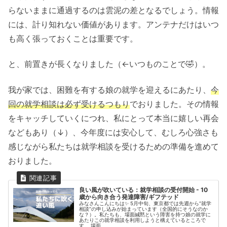
らないままに通過するのは雲泥の差となるでしょう。情報
には、計り知れない価値があります。アンテナだけはいつ
も高く張っておくことは重要です。
と、前置きが長くなりました（←いつものことで🤣）。
我が家では、困難を有する娘の就学を迎えるにあたり、
今
回の就学相談は必ず受けるつもり
でおりました。その情報
をキャッチしていくにつれ、私にとって本当に嬉しい再会
などもあり（↓）、今年度には安心して、むしろ心強さも
感じながら私たちは就学相談を受けるための準備を進めて
おりました。
良い風が吹いている：就学相談の受付開始 - 10
歳から向き合う発達障害/ギフテッド
みなさんこんにちは✨ 5月中旬、東京都では先週から“就学
相談”の申し込みが始まっています（全国的にそうなのか
な？）。私たちも、場面緘黙という障害を持つ娘の就学に
あたりこの就学相談を利用しようと構えているところで
す。 場面