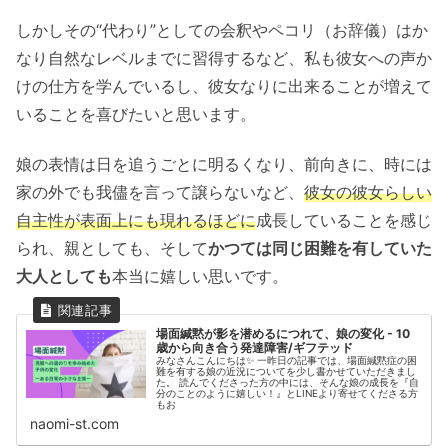
しかしその“代わり”としての会釈やペコリ（お辞儀）はか
なり自然なレベルまでに習得するなど、私も彼女への声か
けの仕方を学んでいるし、彼女なりに出来ることが増えて
いることを喜びたいと思います。
娘の表情は日を追うごとに明るくなり、前向きに、時には
家の外でも我儘を言って譲らないなど、
彼女の彼女らしい
自主性が表面上にも現れるほどに
成長していることを感じ
られ、親としても、そして
かつては同じ困難を有していた
大人としても
本当に嬉しい思いです。
場面緘黙が影を潜めるにつれて、娘の変化 - 10
歳から向き合う発達障害/ギフテッド
みなさんこんにちは✨ 一昨日の記事では、場面緘黙症の困
難を有する娘の近況についてを少し書かせていただきまし
た。 読んでくださった方の中には、そんな娘の成長を『自
分のことのように嬉しい！』とLINEより寄せてくださる方
もお
naomi-st.com