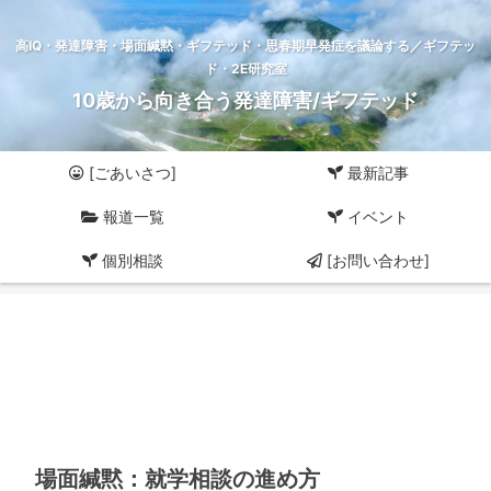
高IQ・発達障害・場面緘黙・ギフテッド・思春期早発症を議論する／ギフテッ
ド・2E研究室
10歳から向き合う発達障害/ギフテッド
[ごあいさつ]
最新記事
報道一覧
イベント
個別相談
[お問い合わせ]
場面緘黙：就学相談の進め方