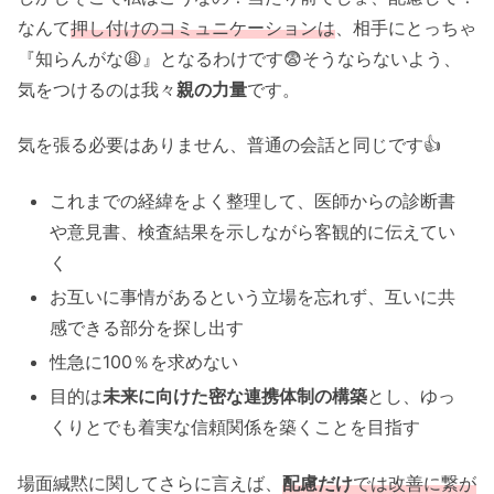
なんて
押し付けのコミュニケーションは
、相手にとっちゃ
『知らんがな😩』となるわけです😨そうならないよう、
気をつけるのは我々
親の力量
です。
気を張る必要はありません、普通の会話と同じです👍
これまでの経緯をよく整理して、医師からの診断書
や意見書、検査結果を示しながら客観的に伝えてい
く
お互いに事情があるという立場を忘れず、互いに共
感できる部分を探し出す
性急に100％を求めない
目的は
未来に向けた密な連携体制の構築
とし、ゆっ
くりとでも着実な信頼関係を築くことを目指す
場面緘黙に関してさらに言えば、
配慮だけ
では改善に繋が