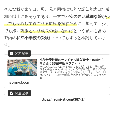
そんな我が家では、母、兄と同様に知的な認知能力は年齢
相応以上に高そうであり、一方で
不安の強い繊細な娘
が
少
しでも安心して過ごせる環境を探すため
に、加えて、少し
でも娘に
刺激となり成長の糧になれば
という願いも含め、
都内の
私立小学校の受験
についてもずっと検討していま
す。
小学校受験組のランドセル購入事情 - 10歳から
向き合う発達障害/ギフテッド
みなさんこんにちは✨ すっかりもう7月ですね。学年が年
長さんのお子さんがいらっしゃるご家庭では、概ねのご家
庭でランドセルの購入もひと段落かと思います。 私には子
供が2人おり、現在中学1年生の息子（12歳）と年長さんの
娘（
naomi-st.com
https://naomi-st.com/387-2/