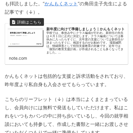
も拝読しました。“
かんもくネット
”の角田圭子先生による
記事です（↓）。
新年度に向けて準備しましょう｜かんもくネット
学校では、春休み中にクラス編成が行われ、新担任の先生
は４月１日に正式に決定します。クラス編成については春
休みに入ったらすぐに、次年度の支援については新担任が
決まったらすぐに、相談するのがお勧めです。 場面緘黙
は、情緒障害として特別支援教育の対象です。近年では
「個別の教育支援計画」が作成されることも多くなってき
ました。...
note.com
かんもくネットは包括的な支援と訴求活動をされており、
昨年度より私自身も入会させてもらっています。
こちらのリーフレット（↓）は本当によくまとまっている
し、会員向けには無料で発送もしていただけます。私はこ
れをいつもカバンの中に持ち歩いているし、今回の就学相
談においても持参して、作成した書類と一緒にお渡しさせ
ていただくつもりで一緒に準備をしています。