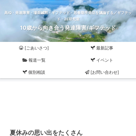
高IQ・発達障害・場面緘黙・ギフテッド・思春期早発症を議論する／ギフテッ
ド・2E研究室
10歳から向き合う発達障害/ギフテッド
[ごあいさつ]
最新記事
報道一覧
イベント
個別相談
[お問い合わせ]
夏休みの思い出をたくさん