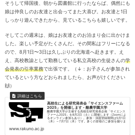
そうして帰国後、朝から図書館に行ったならば、偶然にも
娘は仲良しのお友達と出会ってまた大喜び。お友達と1日
しっかり遊んできたから、見ているこちらも嬉しいです。
そしてこの週末は、娘はお友達とのお泊まり会に出かけま
した。楽しい予定がたくさんだ。その間私はフリーになる
ので、8月1日〜3日は久しぶりの北海道へ赴きます。え
え、高校教諭として勤務している私立高校の生徒さんの
学
会発表の引率業務
で出張です。（↓：お子さんが参加され
ているという方などおられましたら、お声がけください
🙌）
高校生による研究発表会「サイエンスファーム
2025」を開催します - 酪農学園大学
酪農学園大学が主催する高校生研究発表企画「サイエンス
ファーム2025」を8月2日（土）に開催します（Zoomによ
るオンライン参加もあり）。参加・演題登録期間は5月1日
（木）～7月7日（木）です。多くの皆様のご参加を賜りま
www.rakuno.ac.jp