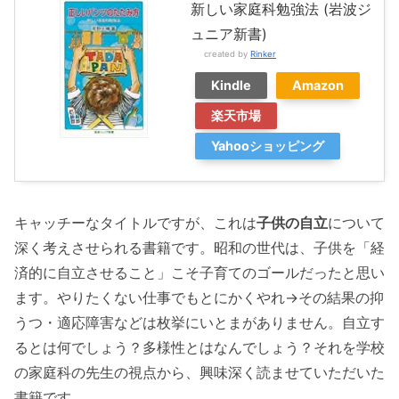
新しい家庭科勉強法 (岩波ジ
ュニア新書)
created by
Rinker
Kindle
Amazon
楽天市場
Yahooショッピング
キャッチーなタイトルですが、これは
子供の自立
について
深く考えさせられる書籍です。昭和の世代は、子供を「経
済的に自立させること」こそ子育てのゴールだったと思い
ます。やりたくない仕事でもとにかくやれ→その結果の抑
うつ・適応障害などは枚挙にいとまがありません。自立す
るとは何でしょう？多様性とはなんでしょう？それを学校
の家庭科の先生の視点から、興味深く読ませていただいた
書籍です。