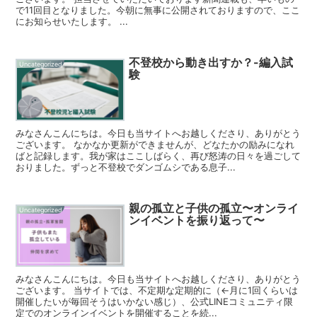
で11回目となりました。今朝に無事に公開されておりますので、ここ
にお知らせいたします。 ...
不登校から動き出すか？-編入試
Uncategorized
験
みなさんこんにちは。今日も当サイトへお越しくださり、ありがとう
ございます。 なかなか更新ができませんが、どなたかの励みになれ
ばと記録します。我が家はここしばらく、再び怒涛の日々を過ごして
おりました。ずっと不登校でダンゴムシである息子...
親の孤立と子供の孤立〜オンライ
Uncategorized
ンイベントを振り返って〜
みなさんこんにちは。今日も当サイトへお越しくださり、ありがとう
ございます。 当サイトでは、不定期な定期的に（←月に1回くらいは
開催したいが毎回そうはいかない感じ）、公式LINEコミュニティ限
定でのオンラインイベントを開催することを続...