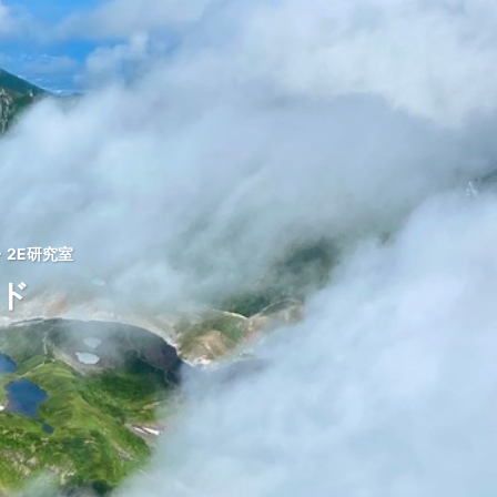
2E研究室
ッド