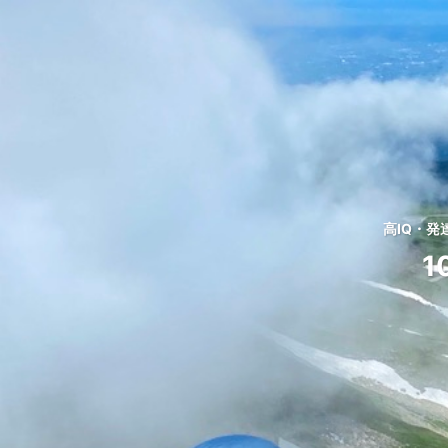
高IQ・
1