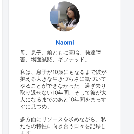
けて
息子のIQ：2回目の
WISC-IV検査
息子のIQ：2回目の
WISC-IV検査
思春期早発症の診断を受
けて
Naomi
母、息子、娘ともに高IQ。発達障
高IQの女の子、思春期が
大変
害、場面緘黙、ギフテッド。
食べ物をよくこぼすこと
と対応策
私は、息子が10歳にもなるまで彼が
抱える大きな生きづらさに気づいて
やることができなかった。過ぎ去り
取り返せない10年間、そして彼が大
人になるまでのあと10年間をまっす
ぐに見つめ、
多方面にリソースを求めながら、私
たちの特性に向き合う日々を記録し
ます。