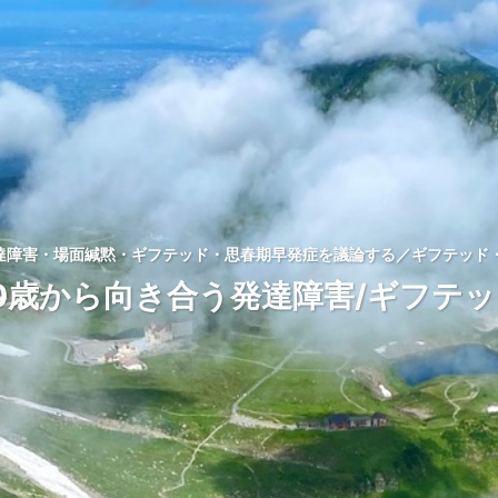
発達障害・場面緘黙・ギフテッド・思春期早発症を議論する／ギフテッド・
0歳から向き合う発達障害/ギフテ