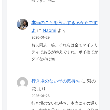
然です。 何…
本当のことを言いすぎるからです
よ
に
Naomi
より
2026-01-29
おぉ同志、笑。それらは全てマイノリ
ティであるがゆえですね。ポイ捨てが
ダメなのは当…
行き場のない母の気持ち
に
紫の
花
より
2026-01-28
行き場のない気持ち、本当にその通り