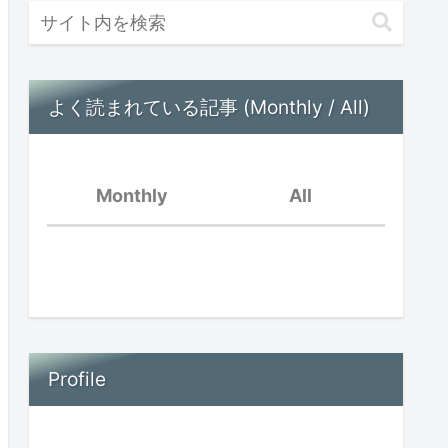
よく読まれている記事 (Monthly / All)
Monthly
All
好きなことだけ
脳内音楽が流れている
親の孤立と子供の孤立〜
オンラインイベントを振
Profile
場面緘黙児は頭がいい？
り返って〜
思春期早発症の診断を受