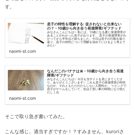
す。
息子の特性を理解する: 促されないと出来ない
の？ - 10歳から向き合う発達障害/ギフテッド
みなさんこんにちは✨ 私には、10歳になる夏に発達障害が
あることがわかった息子がおります。 息子の発達障害がわ
かってから半年ほど経ちました。今日は息子の行動を振り
返り、息子の特性について理解を深めていけるよう考えて
みたい
naomi-st.com
なんだこのバナナは🍌 - 10歳から向き合う発達
障害/ギフテッド
みなさんこんにちは✨ 今日も当サイトを見にきてくださ
り、ありがとうございます✨ これも息子の発達障害の特性
なのか、それともただのだらしない人間性か。 リビングで
息子がゲームをしていて、先ほど習い事の時間になり慌た
だしく出
naomi-st.com
そこで取り急ぎ書いてみた。
こんな感じ。適当すぎですか！？すみません、kuroriさ