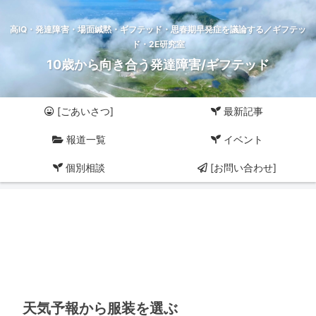
高IQ・発達障害・場面緘黙・ギフテッド・思春期早発症を議論する／ギフテッ
ド・2E研究室
10歳から向き合う発達障害/ギフテッド
[ごあいさつ]
最新記事
報道一覧
イベント
個別相談
[お問い合わせ]
天気予報から服装を選ぶ