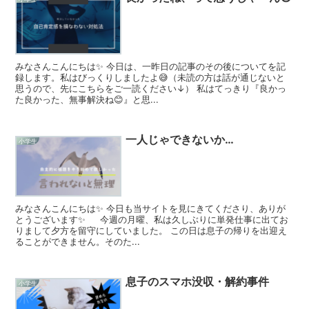
みなさんこんにちは✨ 今日は、一昨日の記事のその後についてを記
録します。私はびっくりしましたよ😅（未読の方は話が通じないと
思うので、先にこちらをご一読ください↓） 私はてっきり『良かっ
た良かった、無事解決ね😊』と思...
一人じゃできないか…
小学生
みなさんこんにちは✨ 今日も当サイトを見にきてくださり、ありが
とうございます✨ 今週の月曜、私は久しぶりに単発仕事に出てお
りまして夕方を留守にしていました。 この日は息子の帰りを出迎え
ることができません。そのた...
息子のスマホ没収・解約事件
小学生