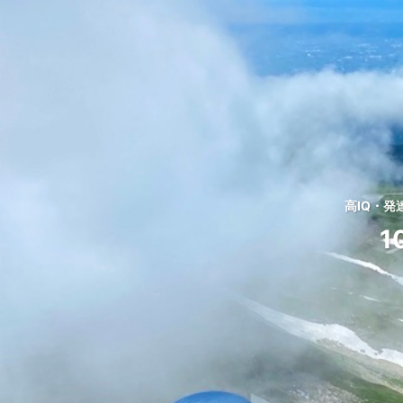
高IQ・
1