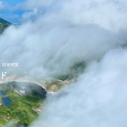
2E研究室
ッド