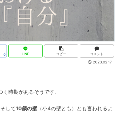
LINE
コピー
コメント
0
2023.02.17
つく時期があるそうです。
、そして
10歳の壁
（小4の壁とも）とも言われるよ