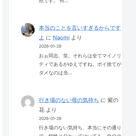
然です。 何…
本当のことを言いすぎるからです
よ
に
Naomi
より
2026-01-29
おぉ同志、笑。それらは全てマイノリ
ティであるがゆえですね。ポイ捨てが
ダメなのは当…
行き場のない母の気持ち
に
紫の
花
より
2026-01-28
行き場のない気持ち、本当にその通り