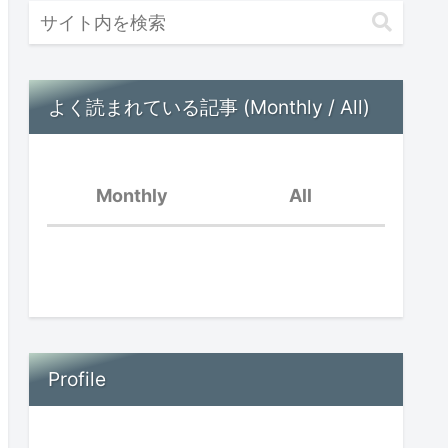
よく読まれている記事 (Monthly / All)
Monthly
All
好きなことだけ
脳内音楽が流れている
親の孤立と子供の孤立〜
オンラインイベントを振
Profile
場面緘黙児は頭がいい？
り返って〜
思春期早発症の診断を受