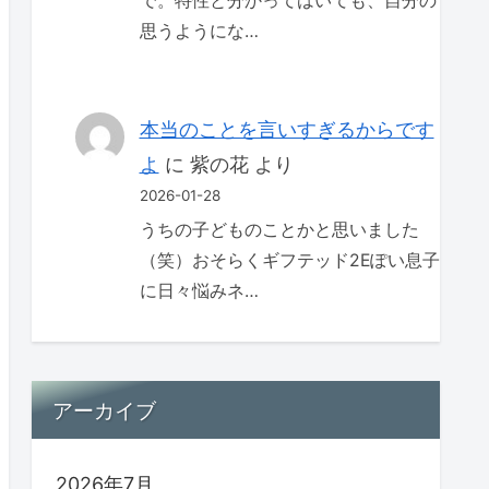
で。特性と分かってはいても、自分の
思うようにな…
本当のことを言いすぎるからです
よ
に
紫の花
より
2026-01-28
うちの子どものことかと思いました
（笑）おそらくギフテッド2Eぽい息子
に日々悩みネ…
アーカイブ
2026年7月