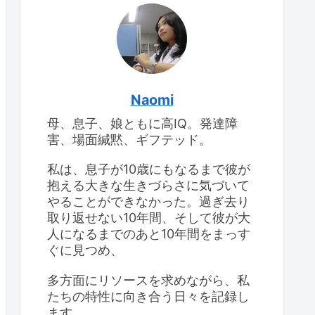
けて
息子のIQ：2回目の
WISC-IV検査
息子のIQ：2回目の
WISC-IV検査
思春期早発症の診断を受
けて
Naomi
母、息子、娘ともに高IQ。発達障
高IQの女の子、思春期が
大変
害、場面緘黙、ギフテッド。
食べ物をよくこぼすこと
と対応策
私は、息子が10歳にもなるまで彼が
抱える大きな生きづらさに気づいて
やることができなかった。過ぎ去り
取り返せない10年間、そして彼が大
人になるまでのあと10年間をまっす
ぐに見つめ、
多方面にリソースを求めながら、私
たちの特性に向き合う日々を記録し
ます。