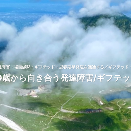
発達障害・場面緘黙・ギフテッド・思春期早発症を議論する／ギフテッド・
0歳から向き合う発達障害/ギフテ