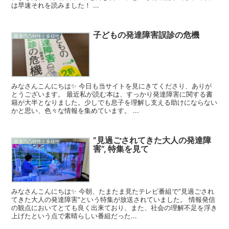
は早速それを読みました！ ...
子どもの発達障害誤診の危機
発達凹凸特性と多様性
みなさんこんにちは✨ 今日も当サイトを見にきてくださり、ありが
とうございます。 最近私が読む本は、すっかり発達障害に関する書
籍が大半となりました。少しでも息子を理解し支える助けにならない
かと思い、色々な情報を集めています。 ...
”見過ごされてきた大人の発達障
発達凹凸特性と多様性
害”, 特集を見て
みなさんこんにちは✨ 今朝、たまたま見たテレビ番組で”見過ごされ
てきた大人の発達障害"という特集が放送されていました。 情報発信
の観点においてとても良く出来ており、また、社会の理解不足を浮き
上げたという点で素晴らしい番組だった...