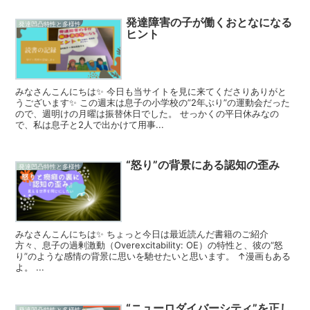
発達障害の子が働くおとなになる
発達凹凸特性と多様性
ヒント
みなさんこんにちは✨ 今日も当サイトを見に来てくださりありがと
うございます✨ この週末は息子の小学校の”2年ぶり”の運動会だった
ので、週明けの月曜は振替休日でした。 せっかくの平日休みなの
で、私は息子と2人で出かけて用事...
“怒り”の背景にある認知の歪み
発達凹凸特性と多様性
みなさんこんにちは✨ ちょっと今日は最近読んだ書籍のご紹介
方々、息子の過剰激動（Overexcitability: OE）の特性と、彼の“怒
り”のような感情の背景に思いを馳せたいと思います。 ↑漫画もある
よ。 ...
“ニューロダイバーシティ”を正し
発達凹凸特性と多様性