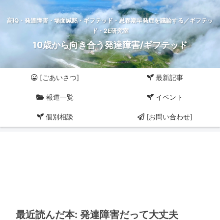
高IQ・発達障害・場面緘黙・ギフテッド・思春期早発症を議論する／ギフテッ
ド・2E研究室
10歳から向き合う発達障害/ギフテッド
[ごあいさつ]
最新記事
報道一覧
イベント
個別相談
[お問い合わせ]
最近読んだ本: 発達障害だって大丈夫