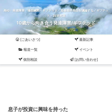
高IQ・発達障害・場面緘黙・ギフテッド・思春期早発症を議論する／ギフテッ
ド・2E研究室
10歳から向き合う発達障害/ギフテッド
[ごあいさつ]
最新記事
報道一覧
イベント
個別相談
[お問い合わせ]
息子が投資に興味を持った