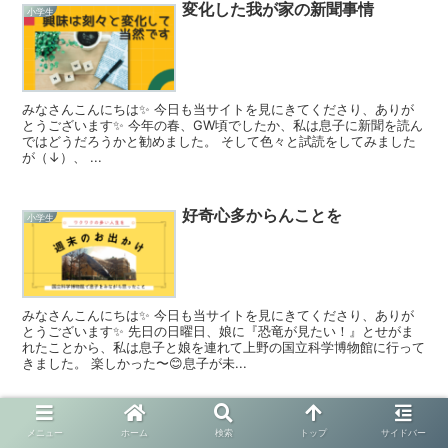
変化した我が家の新聞事情
小学生
みなさんこんにちは✨ 今日も当サイトを見にきてくださり、ありが
とうございます✨ 今年の春、GW頃でしたか、私は息子に新聞を読ん
ではどうだろうかと勧めました。 そして色々と試読をしてみました
が（↓）、 ...
好奇心多からんことを
小学生
みなさんこんにちは✨ 今日も当サイトを見にきてくださり、ありが
とうございます✨ 先日の日曜日、娘に『恐竜が見たい！』とせがま
れたことから、私は息子と娘を連れて上野の国立科学博物館に行って
きました。 楽しかった〜😊息子が未...
[後編] 息子のスマホ使用ルール見
小学生
メニュー
ホーム
検索
トップ
サイドバー
直しへ（対応編）