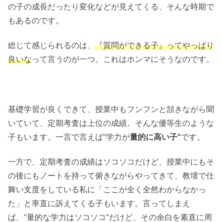
の子の成長だったり変化などが見えてくる、そんな時期で
もあるのです。
総じて感じられるのは、
『質問ができる子』ってやっぱり
良いな
って言うのが一つ。これはホンマにそうなのです。
基礎学習が良くできて、授業中もフンフンと頷きながら聞
いていて、定期考査は上位の成績。そんな優等生のような
子もいます。一言で言えば“学力が
量的に高い子”
です。
一方で、定期考査の成績はソコソコだけど、授業中にもそ
の後にもノートを持って俯きながらやってきて、教壇で仕
舞い支度をしている私に「ここが全く全然わからなかっ
た」と率直に訴えてくる子もいます。言ってしまえ
ば、“量的な学力はソコソコ”だけど、その余白を素直に周