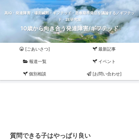
高IQ・発達障害・場面緘黙・ギフテッド・思春期早発症を議論する／ギフテッ
ド・2E研究室
10歳から向き合う発達障害/ギフテッド
[ごあいさつ]
最新記事
報道一覧
イベント
個別相談
[お問い合わせ]
質問できる子はやっぱり良い