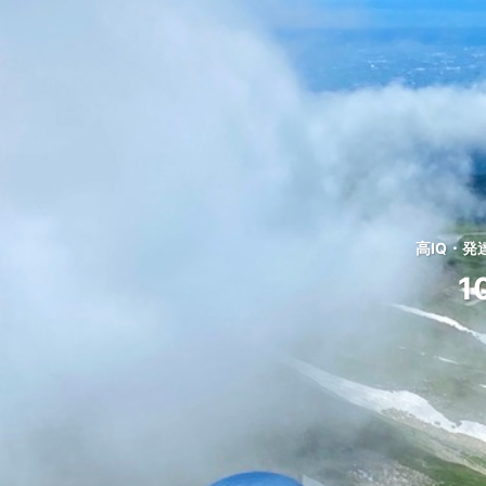
高IQ・
1