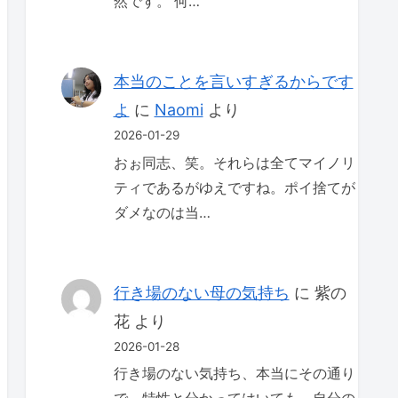
然です。 何…
本当のことを言いすぎるからです
よ
に
Naomi
より
2026-01-29
おぉ同志、笑。それらは全てマイノリ
ティであるがゆえですね。ポイ捨てが
ダメなのは当…
行き場のない母の気持ち
に
紫の
花
より
2026-01-28
行き場のない気持ち、本当にその通り