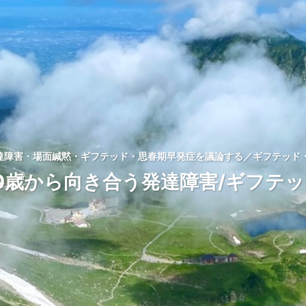
発達障害・場面緘黙・ギフテッド・思春期早発症を議論する／ギフテッド・
0歳から向き合う発達障害/ギフテ