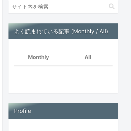
よく読まれている記事 (Monthly / All)
Monthly
All
好きなことだけ
脳内音楽が流れている
親の孤立と子供の孤立〜
オンラインイベントを振
Profile
場面緘黙児は頭がいい？
り返って〜
思春期早発症の診断を受