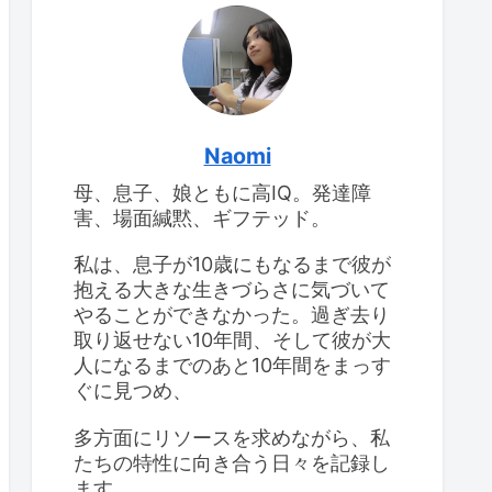
けて
息子のIQ：2回目の
WISC-IV検査
息子のIQ：2回目の
WISC-IV検査
思春期早発症の診断を受
けて
Naomi
母、息子、娘ともに高IQ。発達障
高IQの女の子、思春期が
大変
害、場面緘黙、ギフテッド。
食べ物をよくこぼすこと
と対応策
私は、息子が10歳にもなるまで彼が
抱える大きな生きづらさに気づいて
やることができなかった。過ぎ去り
取り返せない10年間、そして彼が大
人になるまでのあと10年間をまっす
ぐに見つめ、
多方面にリソースを求めながら、私
たちの特性に向き合う日々を記録し
ます。