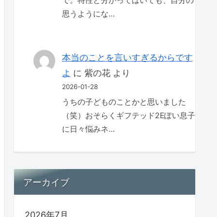
で。特性と分かってはいても、自分の
思うようにな…
本当のことを言いすぎるからです
よ
に
紫の花
より
2026-01-28
うちの子どものことかと思いました
（笑）おそらくギフテッド2Eぽい息子
に日々悩みネ…
アーカイブ
2026年7月