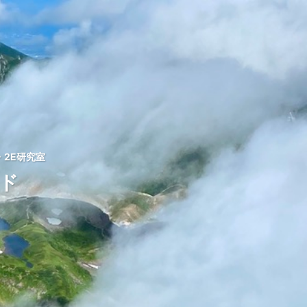
2E研究室
ッド