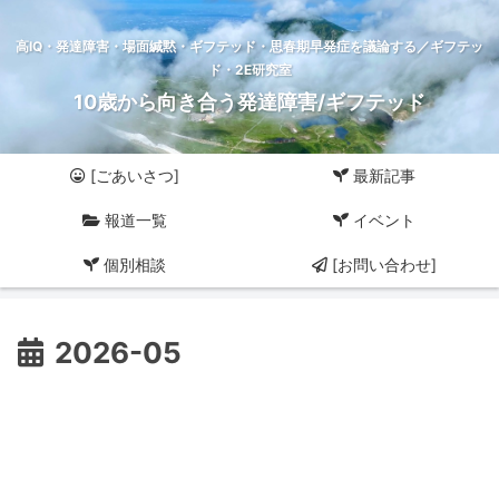
高IQ・発達障害・場面緘黙・ギフテッド・思春期早発症を議論する／ギフテッ
ド・2E研究室
10歳から向き合う発達障害/ギフテッド
[ごあいさつ]
最新記事
報道一覧
イベント
個別相談
[お問い合わせ]
2026-05