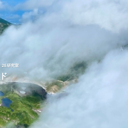
2E研究室
ッド