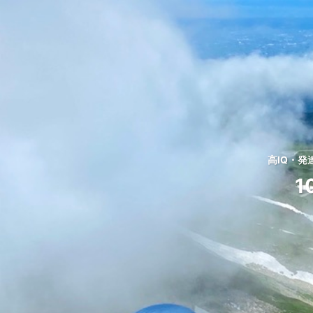
高IQ・
1