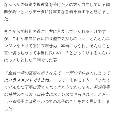
なんらかの特別支援教育を受けた人の方が自立している傾
向が高いというデータには重要な意義を有すると感じまし
た。
そこから学齢期の過ごし方に言及していかれるわけです
が、これが本当に言い切り型で気持ちのいい、どんどんエ
ンジンを上げて歯に衣着せぬ、本当にもうね、そんなこと
言い切っちゃって本当に良いの！？とびっくりするくらい
はっきりとした口調でした🤣
『
全員一律の宿題を出すなんて、一部の子供さんにとって
は
ハラスメントですよね
』 って、まさにそう。『
それま
でどんなに丁寧に育てられてきた方であっても、発達障害
の特性のある方々は確実にストレスにさらされる
』とおっ
しゃる様子には私もかつての息子のことを強く思い出しま
した。