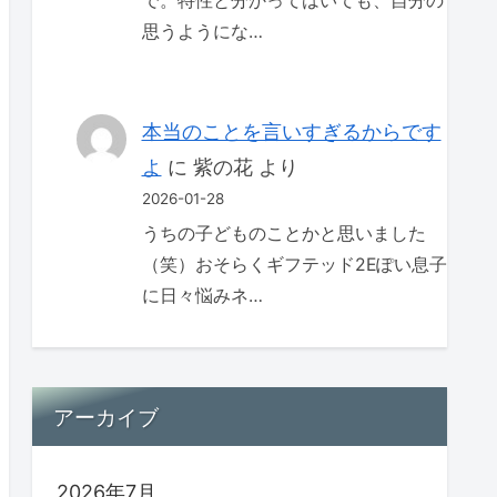
で。特性と分かってはいても、自分の
思うようにな…
本当のことを言いすぎるからです
よ
に
紫の花
より
2026-01-28
うちの子どものことかと思いました
（笑）おそらくギフテッド2Eぽい息子
に日々悩みネ…
アーカイブ
2026年7月