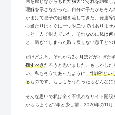
感を感じながらも
ただ独力で
それを調整し
理解を示さなかった。自分の子だからそん
かまけて息子の困難を流してきた。発達障
心当たりはすぐに一つや二つではありませ
っと一人で耐えていた、それなのに私は何
と、過ぎてしまった取り戻せない息子との
だけどふと、それから2ヶ月ほどがすぎた
残すべき
だろうと思いました。もしかした
い。私もそうであったように、
“情報”とい
る
ものです。もしもそうなったらどんなに
そんな思いで私は全く不慣れなサイト開設
からちょうど2年と少し前、2020年の11