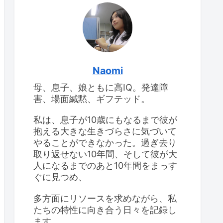
けて
息子のIQ：2回目の
WISC-IV検査
息子のIQ：2回目の
WISC-IV検査
思春期早発症の診断を受
けて
Naomi
母、息子、娘ともに高IQ。発達障
高IQの女の子、思春期が
大変
害、場面緘黙、ギフテッド。
食べ物をよくこぼすこと
と対応策
私は、息子が10歳にもなるまで彼が
抱える大きな生きづらさに気づいて
やることができなかった。過ぎ去り
取り返せない10年間、そして彼が大
人になるまでのあと10年間をまっす
ぐに見つめ、
多方面にリソースを求めながら、私
たちの特性に向き合う日々を記録し
ます。