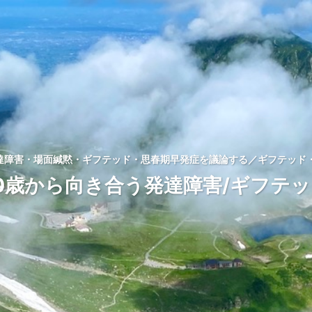
発達障害・場面緘黙・ギフテッド・思春期早発症を議論する／ギフテッド・
0歳から向き合う発達障害/ギフテ