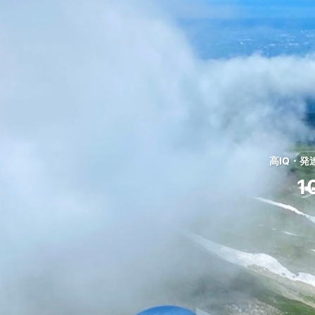
高IQ・
1