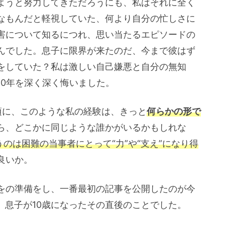
ようと努力してきただろうにも、私はそれに全く
なもんだと軽視していた、何より自分の忙しさに
害について知るにつれ、思い当たるエピソードの
んでした。息子に限界が来たのだ、今まで彼はず
をしていた？私は激しい自己嫌悪と自分の無知
10年を深く深く悔いました。
頃に、このような私の経験は、きっと
何らかの形で
ら、どこかに同じような誰かがいるかもしれな
うのは困難の当事者にとって“力”や“支え”になり得
良いか。
をの準備をし、一番最初の記事を公開したのが今
月、息子が10歳になったその直後のことでした。