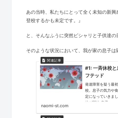
あの当時、私たちにとって全く未知の新興
登校するかも未定です。』
と、そんなふうに突然ピシャリと子供達の
そのような状況において、我が家の息子は
#1: 一斉休校
フテッド
発達障害を疑う最
校。息子の気力や
定になっていきまし
校が開始 息子
naomi-st.com