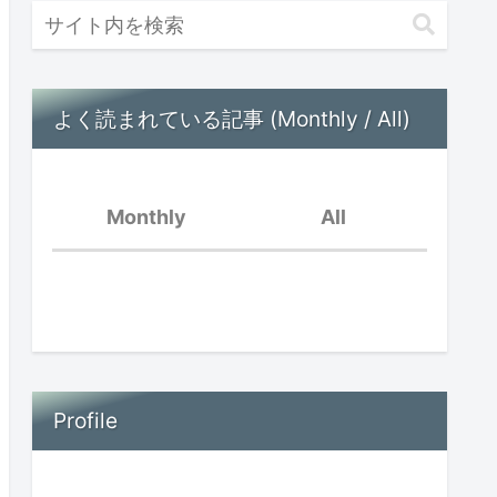
よく読まれている記事 (Monthly / All)
Monthly
All
親の孤立と子供の孤立〜
オンラインイベントを振
脳内音楽が流れている
り返って〜
好きなことだけ
Profile
場面緘黙児は頭がいい？
思春期早発症の診断を受