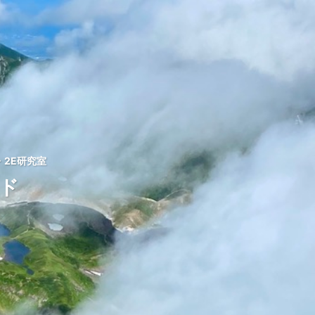
2E研究室
ッド