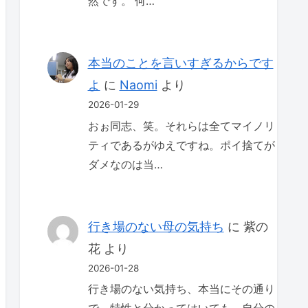
然です。 何…
本当のことを言いすぎるからです
よ
に
Naomi
より
2026-01-29
おぉ同志、笑。それらは全てマイノリ
ティであるがゆえですね。ポイ捨てが
ダメなのは当…
行き場のない母の気持ち
に
紫の
花
より
2026-01-28
行き場のない気持ち、本当にその通り