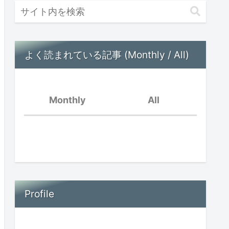
よく読まれている記事 (Monthly / All)
Monthly
All
好きなことだけ
脳内音楽が流れている
親の孤立と子供の孤立〜
オンラインイベントを振
Profile
場面緘黙児は頭がいい？
り返って〜
思春期早発症の診断を受