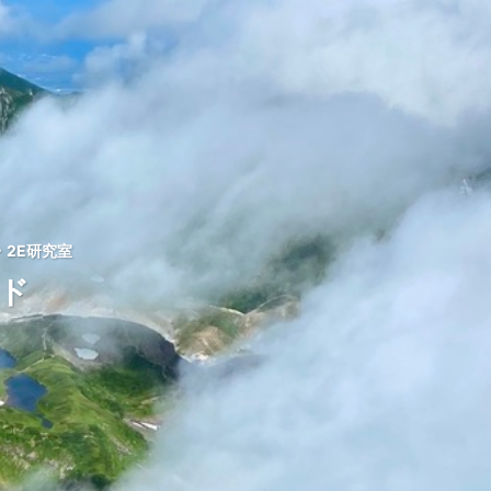
2E研究室
ッド