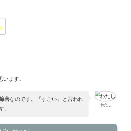
！
思います。
障害
なのです。『すごい』と言われ
わたし
す。