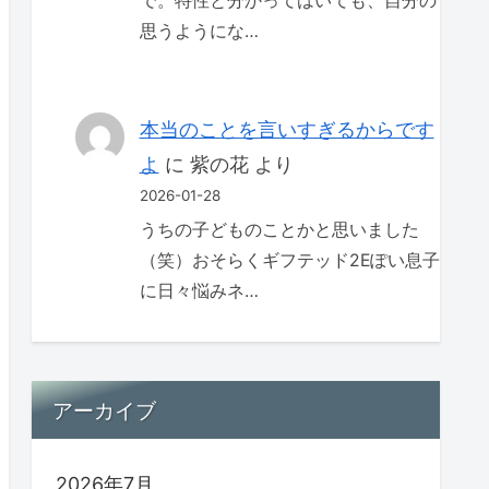
で。特性と分かってはいても、自分の
思うようにな…
本当のことを言いすぎるからです
よ
に
紫の花
より
2026-01-28
うちの子どものことかと思いました
（笑）おそらくギフテッド2Eぽい息子
に日々悩みネ…
アーカイブ
2026年7月