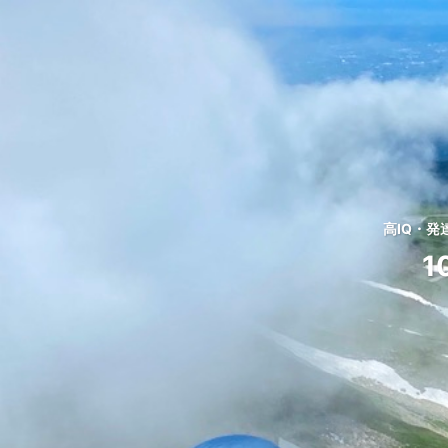
高IQ・
1