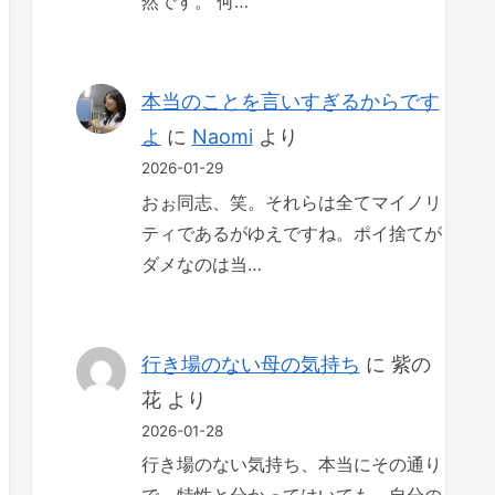
然です。 何…
本当のことを言いすぎるからです
よ
に
Naomi
より
2026-01-29
おぉ同志、笑。それらは全てマイノリ
ティであるがゆえですね。ポイ捨てが
ダメなのは当…
行き場のない母の気持ち
に
紫の
花
より
2026-01-28
行き場のない気持ち、本当にその通り