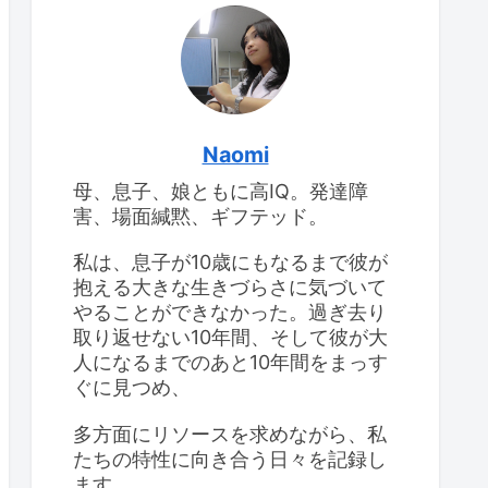
けて
息子のIQ：2回目の
WISC-IV検査
息子のIQ：2回目の
WISC-IV検査
思春期早発症の診断を受
けて
Naomi
母、息子、娘ともに高IQ。発達障
高IQの女の子、思春期が
大変
害、場面緘黙、ギフテッド。
食べ物をよくこぼすこと
と対応策
私は、息子が10歳にもなるまで彼が
抱える大きな生きづらさに気づいて
やることができなかった。過ぎ去り
取り返せない10年間、そして彼が大
人になるまでのあと10年間をまっす
ぐに見つめ、
多方面にリソースを求めながら、私
たちの特性に向き合う日々を記録し
ます。