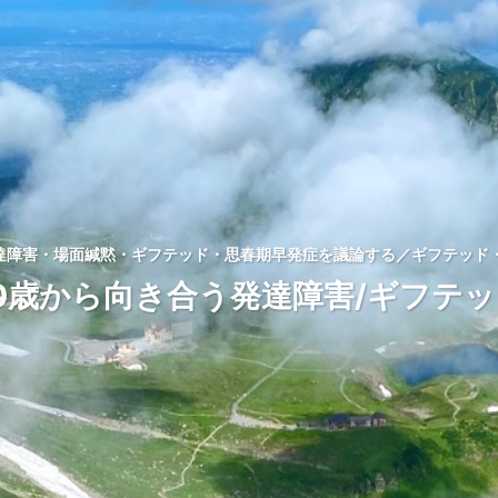
発達障害・場面緘黙・ギフテッド・思春期早発症を議論する／ギフテッド・
0歳から向き合う発達障害/ギフテ