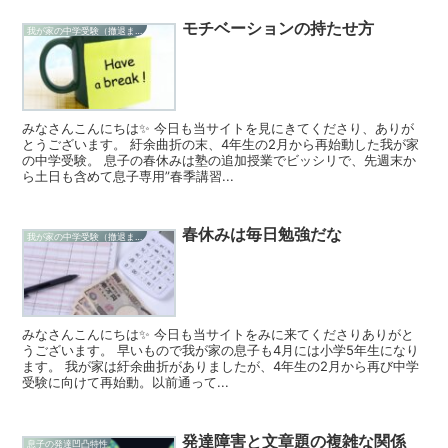
モチベーションの持たせ方
我が家の中学受験（撤退まで）
みなさんこんにちは✨ 今日も当サイトを見にきてくださり、ありが
とうございます。 紆余曲折の末、4年生の2月から再始動した我が家
の中学受験。 息子の春休みは塾の追加授業でビッシリで、先週末か
ら土日も含めて息子専用”春季講習...
春休みは毎日勉強だな
我が家の中学受験（撤退まで）
みなさんこんにちは✨ 今日も当サイトをみに来てくださりありがと
うございます。 早いもので我が家の息子も4月には小学5年生になり
ます。 我が家は紆余曲折がありましたが、4年生の2月から再び中学
受験に向けて再始動。以前通って...
発達障害と文章題の複雑な関係
息子の発達凹凸特性