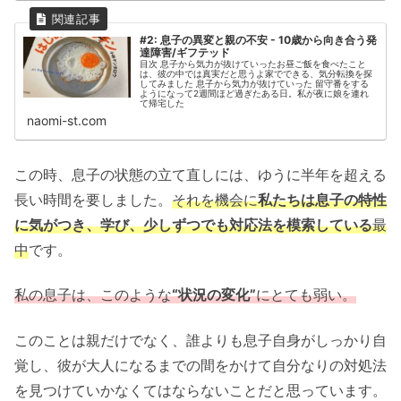
#2: 息子の異変と親の不安 - 10歳から向き合う発
達障害/ギフテッド
目次 息子から気力が抜けていったお昼ご飯を食べたこと
は、彼の中では真実だと思うよ家でできる、気分転換を探
してみました 息子から気力が抜けていった 留守番をする
ようになって2週間ほど過ぎたある日。私が夜に娘を連れ
て帰宅した
naomi-st.com
この時、息子の状態の立て直しには、ゆうに半年を超える
長い時間を要しました。
それを機会に
私たちは息子の特性
に気がつき、学び、少しずつでも対応法を模索している
最
中
です。
私の息子は、このような
“状況の変化”
にとても弱い。
このことは親だけでなく、誰よりも息子自身がしっかり自
覚し、彼が大人になるまでの間をかけて自分なりの対処法
を見つけていかなくてはならないことだと思っています。