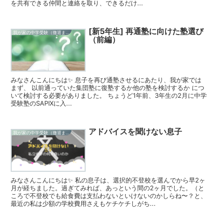
を共有できる仲間と連絡を取り、できるだけ...
[新5年生] 再通塾に向けた塾選び
我が家の中学受験（撤退まで）
（前編）
みなさんこんにちは✨ 息子を再び通塾させるにあたり、我が家では
まず、 以前通っていた集団塾に復塾するか他の塾を検討するか につ
いて検討する必要がありました。 ちょうど1年前、3年生の2月に中学
受験塾のSAPIXに入...
アドバイスを聞けない息子
我が家の中学受験（撤退まで）
みなさんこんにちは✨ 私の息子は、選択的不登校を選んでから早2ヶ
月が経ちました。過ぎてみれば、あっという間の2ヶ月でした。（と
ころで不登校でも給食費は支払わないといけないのかしらね〜？と、
最近の私は少額の学校費用さえもケチケチしがち...