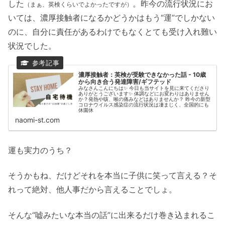
した
。昨今の流行状況にお
（まぁ、
英検くらいでよかったですが）
いては、濃厚接触者になるかどうかはもう“運”でしかない
のに、自分に責任があるわけでもなくとても受け入れ難い
状況でした。
濃厚接触者：英検が受験できなかった話 - 10歳
から向き合う発達障害/ギフテッド
みなさんこんにちは✨ 今日も当サイトを見に来てくださり
ありがとうございます✨ 体調などにお変わりはありません
か？発熱や咳、喉の痛みなどはありませんか？ 昨今の新型
コロナウイルス感染症の流行状況は凄まじく、全国的にも
休園休
naomi-st.com
運も実力のうち？
そうかもね、だけどそれを本当に子供に笑って言える？そ
れって絶対、他人事だから言えることでしょ。
そんな“嘘みたいな本当の話”に出来るだけ巻き込まれるこ