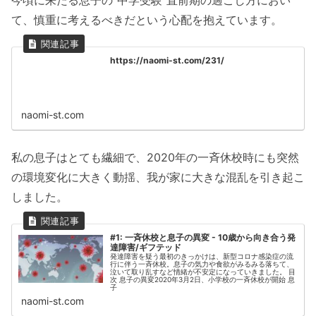
て、慎重に考えるべきだという心配を抱えています。
https://naomi-st.com/231/
naomi-st.com
私の息子はとても繊細で、2020年の一斉休校時にも突然
の環境変化に大きく動揺、我が家に大きな混乱を引き起こ
しました。
#1: 一斉休校と息子の異変 - 10歳から向き合う発
達障害/ギフテッド
発達障害を疑う最初のきっかけは、新型コロナ感染症の流
行に伴う一斉休校。息子の気力や食欲がみるみる落ちて、
泣いて取り乱すなど情緒が不安定になっていきました。 目
次 息子の異変2020年3月2日、小学校の一斉休校が開始 息
子
naomi-st.com