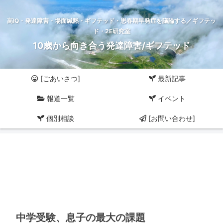
高IQ・発達障害・場面緘黙・ギフテッド・思春期早発症を議論する／ギフテッ
ド・2E研究室
10歳から向き合う発達障害/ギフテッド
[ごあいさつ]
最新記事
報道一覧
イベント
個別相談
[お問い合わせ]
中学受験、息子の最大の課題